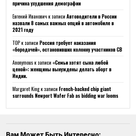
причина ухудшения демографии
Евгений Иванович
к записи
Автоводители в России
назвали 8 самых важных опций в автомобиле в
2021 году
ТОР
к записи
Россия требует наказания
«бородачей», остановивших колонну участников СВ
Anonymous
к записи
«Семьи хотят сына любой
ценой»: женщины вынуждены делать аборт в
Индии.
Margaret King
к записи
French-backed chip giant
surrounds Newport Wafer Fab as bidding war looms
Вам Может Быть Интересно: