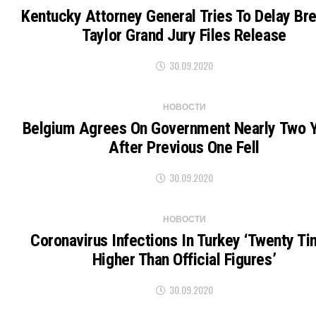
Kentucky Attorney General Tries To Delay Br
Taylor Grand Jury Files Release
30.09.2020
НОВОСТИ
Belgium Agrees On Government Nearly Two 
After Previous One Fell
30.09.2020
НОВОСТИ
Coronavirus Infections In Turkey ‘twenty T
Higher Than Official Figures’
30.09.2020