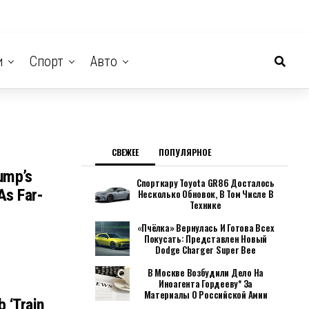
и
Спорт
Авто
СВЕЖЕЕ
ПОПУЛЯРНОЕ
ump’s
Спорткару Toyota GR86 Досталось
As Far-
Несколько Обновок, В Том Числе В
Технике
«Пчёлка» Вернулась И Готова Всех
Покусать: Представлен Новый
Dodge Charger Super Bee
В Москве Возбудили Дело На
Иноагента Гордееву* За
Материалы О Российской Амии
 ‘train