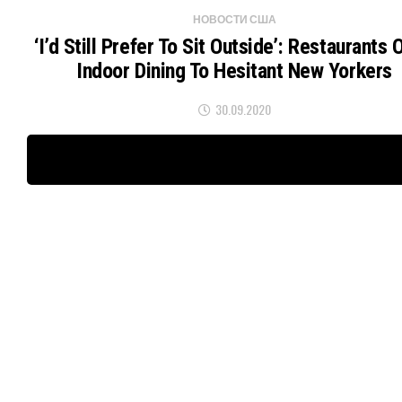
НОВОСТИ США
‘I’d Still Prefer To Sit Outside’: Restaurants
Indoor Dining To Hesitant New Yorkers
30.09.2020