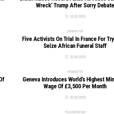
Wreck’ Trump After Sorry Debat
30.09.2020
НОВОСТИ
Five Activists On Trial In France For Tr
Seize African Funeral Staff
30.09.2020
НОВОСТИ
Of
Geneva Introduces World’s Highest M
Wage Of £3,500 Per Month
30.09.2020
ТЕХНОЛОГИИ