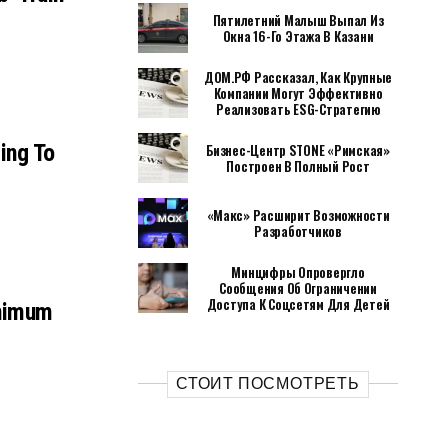
e
Пятилетний Малыш Выпал Из
Окна 16-Го Этажа В Казани
ДОМ.РФ Рассказал, Как Крупные
Компании Могут Эффективно
Реализовать ESG-Стратегию
ying To
Бизнес-Центр STONE «Римская»
Построен В Полный Рост
«Макс» Расширит Возможности
Разработчиков
Минцифры Опровергло
Сообщения Об Ограничении
Доступа К Соцсетям Для Детей
inimum
СТОИТ ПОСМОТРЕТЬ