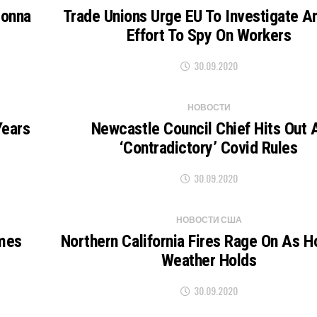
eonna
Trade Unions Urge EU To Investigate 
Effort To Spy On Workers
30.09.2020
НОВОСТИ
Years
Newcastle Council Chief Hits Out 
‘contradictory’ Covid Rules
30.09.2020
НОВОСТИ США
imes
Northern California Fires Rage On As H
Weather Holds
30.09.2020