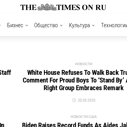
Бизнес
Общество
Культура
Технологи
НОВОСТИ
Staff
White House Refuses To Walk Back Tr
Comment For Proud Boys To ‘stand By’ 
Right Group Embraces Remark
30.09.2020
НОВОСТИ США
On
Biden Raises Record Funds As Aides Jab