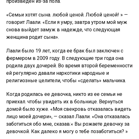
девочкой. Как далеко я могу о тебе позаботиться? »
Каждую ночь, когда она садилась обедать после
трудового дня в поле, кто-нибудь бросал насмешку.
«Когда у кого-то в деревне родился сын, для меня
это был кошмар», — вспоминает она. «Моя семья
оскорбляла меня на глазах у моих девочек».
Правительство Индии, похоже, не желает
действовать. Недавнее правительственное
исследование приветствовало тот факт, что женщин
впервые стало больше, чем мужчин. Однако
местные активисты и эксперты скептически
относятся к данным. «Основная цель исследования
заключалась в изучении данных о показателях
репродуктивного здоровья и благополучия семьи, а
не о соотношении полов в населении», — сказал Сабу
Джордж, исследователь и активист из Дели. «Все
тенденции в штатах демонстрируют иную картину».