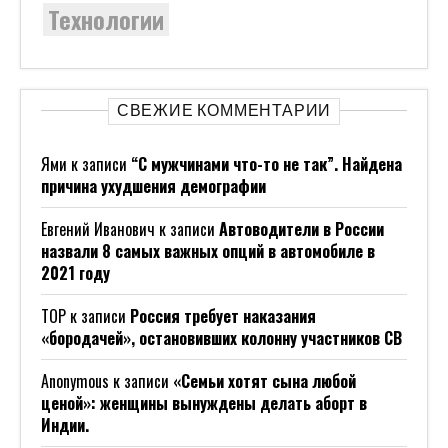
Индии.
Margaret King
к записи
French-backed chip giant
surrounds Newport Wafer Fab as bidding war looms
Вам Может Быть Интересно:
ГК «Полипласт» Представила
Инновационные Разработки И
Социальные Инициативы На Выставке
ИННОПРОМ-2026
Что Нужно России, Чтобы Догнать
Страны-Лидеры По Мощности
Суперкомпьютеров: Мнение Член-
Корреспондента РАН