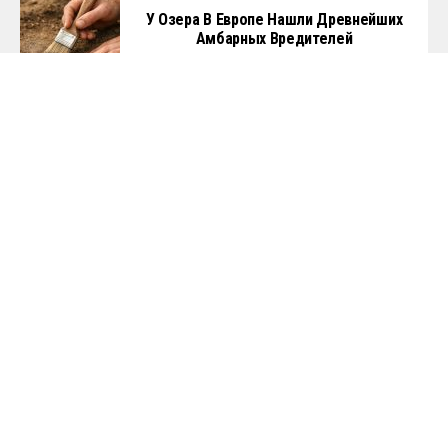
Копирайт © 2024
The Times On RU
. Все права защищены. Чтобы связаться с
нами нажмите
ЗДЕСЬ
или напишите имейл на
contact@thetimeson.ru
.