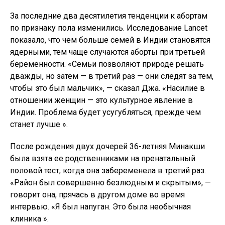
интервью. «Я был напуган. Это была необычная
клиника ».
Минакши, которая в настоящее время находится на
седьмом месяце беременности, не получила прямого
сообщения о результате. «Мой муж и его мать
выглядели счастливыми, поэтому я поняла, что это
будет мальчик», — сказала она. «В противном случае
они бы убили его [до родов]».
Выборочный аборт в Индии может привести к тому,
что к 2030 году родится на 6,8 млн девочек
меньше.Подробнее
В глубоко патриархальном обществе Индии полные
сексуальные и репродуктивные права женщин все
еще остаются далекой мечтой. Такие женщины, как
Минакши, борются за то, чтобы их приняли в семье.
Родители Минакши воспитали ее в ожидании
свободы после замужества. Но все еще хуже, —