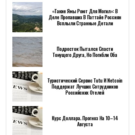
Августа
Пентагон Потратит 400 Миллионов
Долларов На Лазеры Для Борьбы С
Дронами
В Белгороде Подготовят Приложение
Оповещений О Тревоге, Работающее
Без Сети
В Трех Аэропортах Ввели
Ограничения На Полеты
Frontiers In Plant Science: