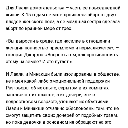
но пока девочки в основном не обращают на это
внимания.
Старшая дочь Минакши прыгает от радости, когда
она видит самолет, пролетающий над их головами.
«Она хочет быть пилотом», — говорит Минакши,
вытирая слезы. «Когда я плачу, она говорит мне:«
Мама, станет лучше, и однажды мы полетим вместе
на самолете, который я буду пилотировать »».
В Великобритании позвоните на национальную
горячую линию по вопросам домашнего насилия по
телефону 0808 2000 247 или посетите сайт Women's
Aid. В США горячая линия по вопросам домашнего
насилия: 1-800-799-SAFE (7233). Другие
международные горячие линии можно найти на сайте
www.befrienders.org.
Подпишитесь на другой вид с помощью нашего