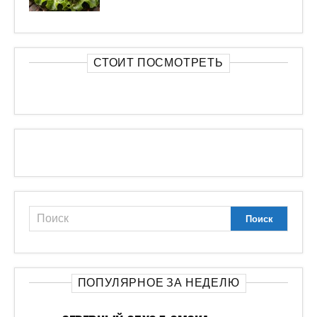
СЕВЕРНЫЙ ОБХОД ОМСКА
ПРЕДСТАВЛЕН ПРЕЗИДЕНТУ КАК ОДИН
ИЗ КЛЮЧЕВЫХ ДОРОЖНЫХ ПРОЕКТОВ
РОССИЙСКОЙ ФЕДЕРАЦИИ
РАКЕТА SPACEX НАХОДИТСЯ ВСЕГО В
НЕСКОЛЬКИХ ЧАСАХ ОТ
СТОЛКНОВЕНИЯ С ЛУНОЙ ИЗ-ЗА
НЕПРЕДНАМЕРЕННОЙ АВАРИИ
«ЗАКОПАЛИ НА ХОЛМЕ»: СТАЛИ
ИЗВЕСТНЫ СТРАШНЫЕ ПОДРОБНОСТИ
УБИЙСТВА ДИАНЫ И РОМЫ В
ТАИЛАНДЕ