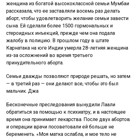
и операции врачи посоветовали ей больше не
беременеть. «Моя матка ослабла, и мое тело не
может родить еще одного ребенка», — сказала она.
Вмешательство семьи может вызвать у женщины
огромный стресс. 39-летняя Бхавна Джоши из
Читторгарха в Раджастане пережила восемь
беременностей за 11 лет брака, и ей так больно
рассказывать о своем опыте, что она хочет
поделиться только основными фактами: ее отвели к
«бесчисленному» количеству традиционных
целителей. , сделала три аборта и потеряла двух
младенцев в младенчестве. Это продолжалось до
тех пор, пока она, наконец, не родила сына, которому
сейчас пять лет.
После двух абортов Лаали тоже желает мальчика. «Я
хочу, чтобы это закончилось. Они вводят мне
наркотики, и я не могу есть и пить в течение