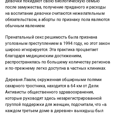
каждом третьем доме в деревне» выкидыш был
произведен из-за пола.
«Семьи хотят сына. любой ценой. Любой ценой! » —
говорит Лаали. «Если я умру, завтра утром мой муж
снова выйдет замуж в надежде, что следующая
женщина родит сына».
Лаали было 19 лет, когда ее брак был заключен с
фермером в 2009 году. В следующие три года она
родила двух дочерей. Во время второй беременности
ей регулярно давали наркотики народные и
религиозные целители, чтобы «сделать» мальчика.
Когда родилась ее девочка, никто из ее семьи не
приехал. чтобы увидеть их в больнице. Вернуться
домой было хуже. «Моя свекровь отказалась видеть
лицо моей дочери», — сказал Лаали. «Она отказалась
заботиться обо мне, сказав:« Вы рожаете девочку за