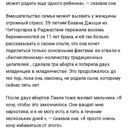
нескольких дней », — сказала она. «Я просто очень
хочу избавиться от этого».
За последние два десятилетия тенденции к абортам
по признаку пола изменились. Исследование Lancet
показало, что чем больше семей в Индии становятся
ядерными, тем чаще случаются аборты при третьей
беременности. «Семьи позволяют природе решать
дважды, но затем — в третий раз — они следят за тем,
чтобы это был мальчик», — сказал Джа. «Насилие в
отношении женщин — это культурное явление в
Индии. Проблема будет усугубляться, прежде чем
станет лучше ».
После рождения двух дочерей 36-летняя Минакши
была взята ее родственниками на пренатальный
половой тест, когда она забеременела в третий раз.
«Район был совершенно безлюдным и скрытым», —
говорит она, прячась в другом доме во время