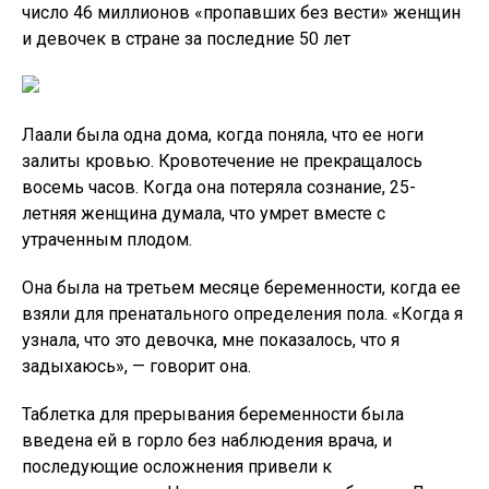
последующие осложнения привели к
госпитализации. . Ночью, когда ее освободили, Лаали
плакала перед сном, а утром вернулась к своей
работе в поле.
Нерожденная дочь Лаали входит в число 46
миллионов «пропавших без вести женщин» в Индии
за 50 лет, что в десять раз превышает численность
женского населения Лондона. Усиливающаяся
гендерная предвзятость, порождающая
безудержные аборты по признаку пола и убийства
младенцев женского пола, означает, что на Индию
приходится почти половина мировых пропущенных
женских рождений.
«Традиционный образец брака и обычаи диктуют
женщинам более низкое положение в индийских
обществах», — говорит Прем Чоудри, активист по
гендерным вопросам и профессор на пенсии