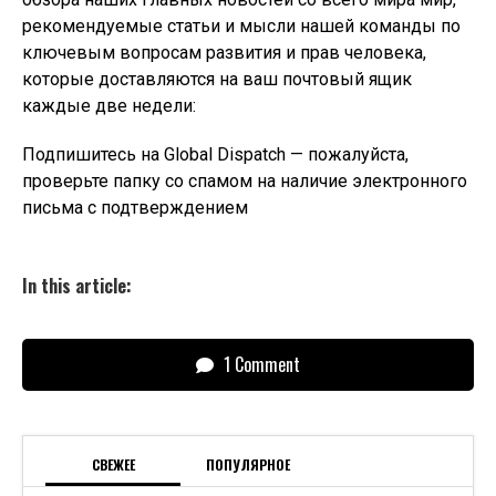
СВЕЖЕЕ
ПОПУЛЯРНОЕ
«Такие Ямы Роют Для Могил»: В
Деле Пропавших В Паттайе Россиян
Всплыли Странные Детали
Подросток Пытался Спасти
Тонущего Друга, Но Погибли Оба
Туристический Сервис Tutu И Netcoin
Поддержат Лучших Сотрудников
Российских Отелей
Курс Доллара. Прогноз На 10–14