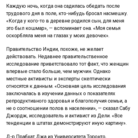
Д-р Прабхат Джа из Университета Торонто,
возглавлявший исследование «Миллион смертей в
Индии», соглашается: «Отдел народонаселения ООН,
по оценкам наиболее тщательной демографической
работы, число «лишних мужчин» в Индии растет ».
Оценка собственного регистратора Индии
предполагает аналогичную тенденцию.
В исследовательской статье Lancet 2021 года, в
соавторстве с Джа, утверждалось, что ситуация
ухудшилась: число пропущенных женских родов
увеличилось с 3,5 миллиона в 1987–96 годах до 5,5
миллиона в 2007–2016 годах.
< p class = "dcr-o5gy41">Пристрастие к детям