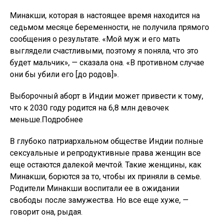
говорит она, рыдая.
Для Лаали домогательства — часть ее повседневной
жизни. К 15 годам ее мать произвела аборт от двух
плодов женского пола, а ее младшая сестра сделала
аборт по крайней мере от трех.
«Вы выросли в среде, где насилие в отношении
женщин полностью приемлемо и нормализуется», —
говорит Джордж. «Вопрос в том, как противостоять
этому на земле? И это пугает ».
И Лаали, и Минакши были изолированы в обществе,
не имея какой-либо эмоциональной поддержки.
Разговоры об их опыте, скрытом в их комнатах,
заставляют их плакать, а их дочери, все в
подростковом возрасте, утешают их объятиями.
Лаали и Минакши отчаянно обеспокоены тем, что не
смогут защитить своих дочерей от подобных травм,