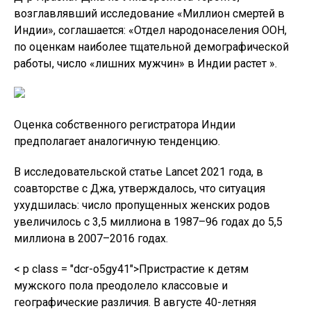
мужского пола преодолело классовые и
географические различия. В августе 40-летняя
женщина из богатой высококлассной семьи Мумбаи
рассказала, что ее заставляли восемь раз делать
аборт, чтобы удовлетворить желание семьи завести
сына. Ей сделали более 1500 гормональных и
стероидных инъекций, прежде чем она подала
жалобу в полицию. В прошлом году в штате
Карнатака на юге Индии умерла 28-летняя женщина
из-за осложнений во время третьего
принудительного аборта.
Семьи дважды позволяют природе решать, но затем
— в третий раз — они делают все, чтобы это был
мальчик. Джа
Бесконечные преследования вынудили Лаали
обратиться за помощью к психиатру, и в настоящее
время она принимает лекарства. После двух абортов