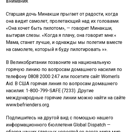
информационного бюллетеня Global Dispatch —
обзора наших главных новостей со всего мира мир,
рекомендуемые статьи и мысли нашей команды по
ключевым вопросам развития и прав человека,
которые доставляются на ваш почтовый ящик
каждые две недели:
Подпишитесь на Global Dispatch — пожалуйста,
проверьте папку со спамом на наличие электронного
письма с подтверждением
In this article:
1 Comment