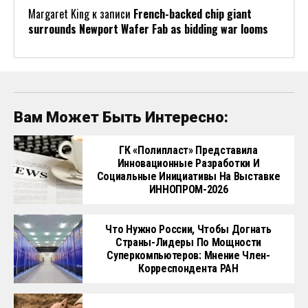
У Озера В Европе Нашли Древнейших
Амбарных Вредителей
Россия Разработала Лазерные
Комплексы Для Борьбы С
Беспилотниками
Главная
Политика
Бизнес
Общество
Культура
Технологии
Спорт
Авто