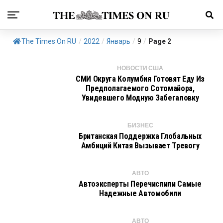
The Times On RU
/
2022
/
Январь
/
9
/
Page 2
НОВОСТИ США
СМИ Округа Колумбия Готовят Еду Из
Предполагаемого Сотомайора,
Увидевшего Модную Забегаловку
БИЗНЕС
Британская Поддержка Глобальных
Амбиций Китая Вызывает Тревогу
АВТО
Автоэксперты Перечислили Самые
Надежные Автомобили
АВТО