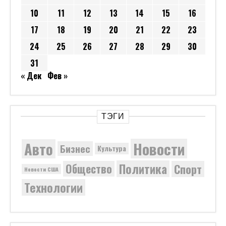
СВЕЖИЕ КОММЕНТАРИИ
Ями
к записи
“С мужчинами что-то не так”. Найдена
причина ухудшения демографии
Евгений Иванович
к записи
Автоводители в России
назвали 8 самых важных опций в автомобиле в
2021 году
ТОР
к записи
Россия требует наказания
«бородачей», остановивших колонну участников СВ
Anonymous
к записи
«Семьи хотят сына любой
ценой»: женщины вынуждены делать аборт в
Индии.
Margaret King
к записи
French-backed chip giant
surrounds Newport Wafer Fab as bidding war looms