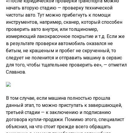
объяснил, на что стоит прежде всего обращать
внимание в момент приобретения автомобиля.
«Я бы посоветовал смотреть на продавцов.
Существуют водители-„наездники“, которые
передвигаются на автомобиле, и редко бывают на
ТО, а есть владельцы, которые хорошо следят за
машиной. В связи с этим я бы сперва присмотрелся
бы к продавцу», — заключил Славнов.
In this article:
Оставить комментарий
СВЕЖЕЕ
ПОПУЛЯРНОЕ