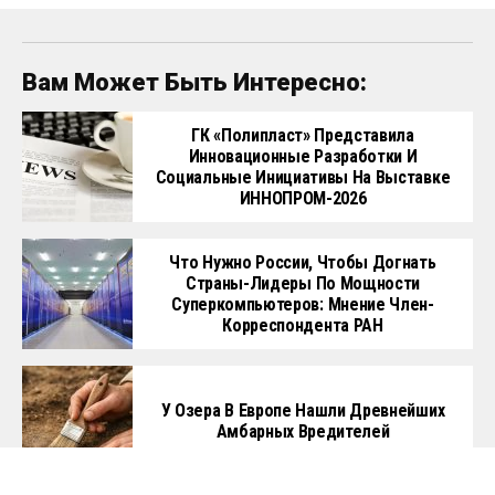
Россия Разработала Лазерные
Комплексы Для Борьбы С
Беспилотниками
Главная
Политика
Бизнес
Общество
Культура
Технологии
Спорт
Авто
Копирайт © 2024
The Times On RU
. Все права защищены. Чтобы связаться с
нами нажмите
ЗДЕСЬ
или напишите имейл на
contact@thetimeson.ru
.