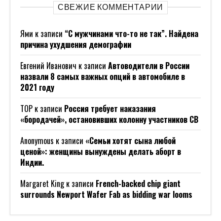
Вам Может Быть Интересно:
ГК «Полипласт» Представила
Инновационные Разработки И
Социальные Инициативы На Выставке
ИННОПРОМ-2026
Что Нужно России, Чтобы Догнать
Страны-Лидеры По Мощности
Суперкомпьютеров: Мнение Член-
Корреспондента РАН
У Озера В Европе Нашли Древнейших
Амбарных Вредителей