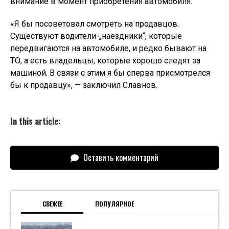
После ЧП С Лифтом В Махачкале
Возбудили Дело
Появились Новые Подробности О ЧП
С Лифтом В Махачкале
Не Грязь, А Нужные Микробы: Собаки
Укрепляют Иммунитет Младенцев
Бактерии И Археи Изобрели Жизнь
По-Разному — Сенсационные
Данные