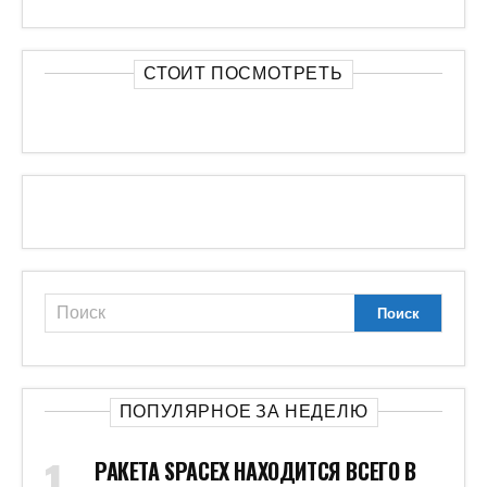
РАКЕТА SPACEX НАХОДИТСЯ ВСЕГО В
НЕСКОЛЬКИХ ЧАСАХ ОТ
СТОЛКНОВЕНИЯ С ЛУНОЙ ИЗ-ЗА
НЕПРЕДНАМЕРЕННОЙ АВАРИИ
МОЖЕТ ОБЛАДАТЬ
НЕПРЕДСКАЗУЕМЫМИ СВОЙСТВАМИ:
РОССИЙСКИЕ УЧЕНЫЕ НАШЛИ
МИНЕРАЛ С НАНОРАЗМЕРНЫМИ
ТРУБКАМИ
АЛЬФА-БАНК И АВИТО РАСШИРИЛИ
СОТРУДНИЧЕСТВО И ПРЕДЛОЖИЛИ
КЛИЕНТАМ СУПЕРКЭШБЭК
ЗЕЛЕНСКИЙ И НЕТАНЬЯХУ ПОРУГАЛИСЬ