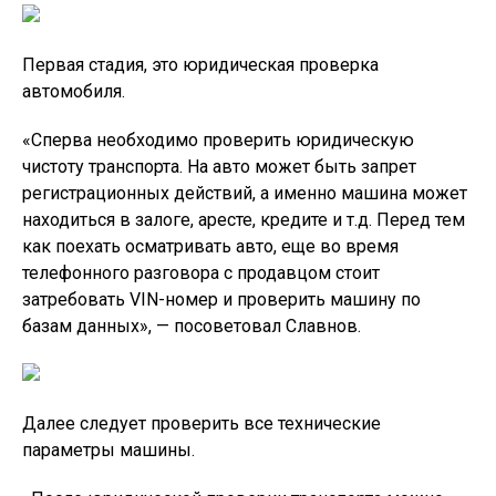
«После юридической проверки транспорта можно
начать вторую стадию — проверку технической
чистоты авто. Тут можно прибегнуть к помощи
инструментов, например, сканер, который способен
проверить авто внутри, или толщиномер,
измеряющий лакокрасочное покрытие и т.д. Если же
в результате проверки автомобиль оказался не
битым, не крашеным и пробег не скрученный, то
следует не поленится и отправить машину в сервис
для того, чтобы тщательнее проверить ее», — отметил
Славнов.
В том случае, если машина полностью прошла
данный этап, то можно приступать к завершающей,
третьей стадии — к заключению и подписанию
договора купли-продажи. Помимо этого, специалист