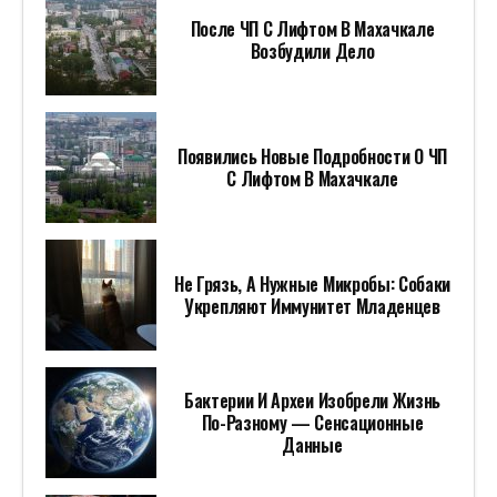
«Колобок» Установил Рекорд В
Первый День Кинопроката В России
Писателя Рыбаса Удостоили
Благодарности Путина
В Британии Признали Неспособность
Украины Отражать Удары ВС России
От Сохи К АЭС И Обратно:
Постсоветские Республики