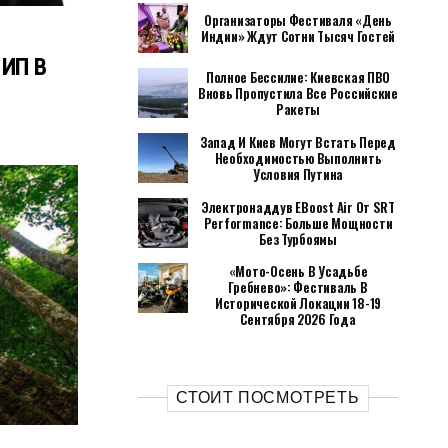
Организаторы Фестиваля «День
Индии» Ждут Сотни Тысяч Гостей
 ИП В
Полное Бессилие: Киевская ПВО
Вновь Пропустила Все Российские
Ракеты
Запад И Киев Могут Встать Перед
Необходимостью Выполнить
Условия Путина
Электронаддув EBoost Air От SRT
Performance: Больше Мощности
Без Турбоямы
«Мото-Осень В Усадьбе
Гребнево»: Фестиваль В
Исторической Локации 18-19
Сентября 2026 Года
СТОИТ ПОСМОТРЕТЬ