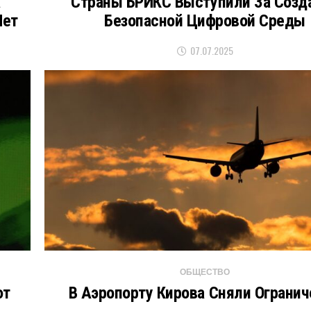
а
Страны БРИКС Выступили За Созд
Лет
Безопасной Цифровой Среды
07.07.2025
ОБЩЕСТВО
ют
В Аэропорту Кирова Сняли Огранич