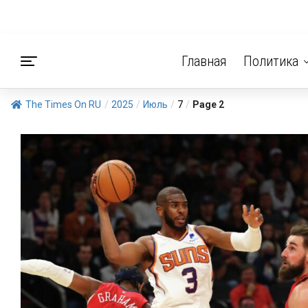
Главная
Политика
The Times On RU
/
2025
/
Июль
/
7
/
Page 2