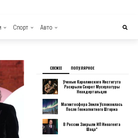
и
Спорт
Авто
СВЕЖЕЕ
ПОПУЛЯРНОЕ
Ученые Каролинского Института
Раскрыли Секрет Мускулатуры
Неандертальцев
Магнитосфера Земли Успокоилась
После Геомагнитного Шторма
В России Закрыли ИП Иноагента
Шаца*