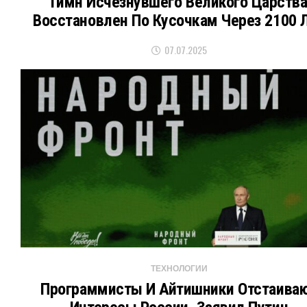
Гимн Исчезнувшего Великого Царств
Восстановлен По Кусочкам Через 2100 
07.07.2025
ТЕХНОЛОГИИ
Программисты И Айтишники Отстаива