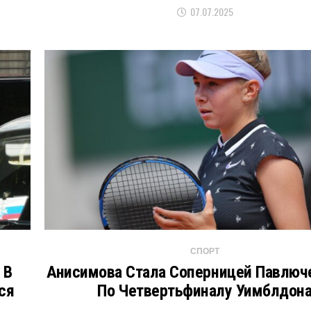
07.07.2025
СПОРТ
 В
Анисимова Стала Соперницей Павлюч
ся
По Четвертьфиналу Уимблдон