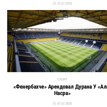
07.07.2025
СПОРТ
«Фенербахче» Арендовал Дурана У «Ал
Насра»
07.07.2025