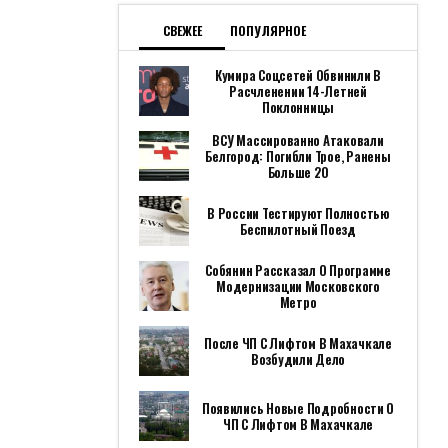
СВЕЖЕЕ
ПОПУЛЯРНОЕ
Кумира Соцсетей Обвинили В
Расчленении 14-Летней
Поклонницы
ВСУ Массированно Атаковали
Белгород: Погибли Трое, Ранены
Больше 20
В России Тестируют Полностью
Беспилотный Поезд
Собянин Рассказал О Программе
Модернизации Московского
Метро
После ЧП С Лифтом В Махачкале
Возбудили Дело
Появились Новые Подробности О
ЧП С Лифтом В Махачкале