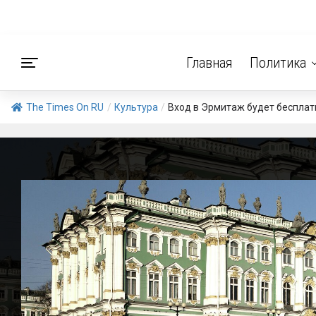
Главная
Политика
The Times On RU
/
Культура
/
Вход в Эрмитаж будет бесплат