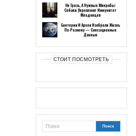
Не Грязь, А Нужные Микробы:
Собаки Укрепляют Иммунитет
Младенцев
Бактерии И Археи Изобрели Жизнь
По-Разному — Сенсационные
Данные
СТОИТ ПОСМОТРЕТЬ