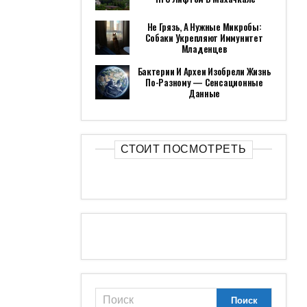
Не Грязь, А Нужные Микробы:
Собаки Укрепляют Иммунитет
Младенцев
Бактерии И Археи Изобрели Жизнь
По-Разному — Сенсационные
Данные
СТОИТ ПОСМОТРЕТЬ