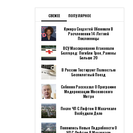
СВЕЖЕЕ
ПОПУЛЯРНОЕ
Кумира Соцсетей Обвинили В
Расчленении 14-Летней
Поклонницы
ВСУ Массированно Атаковали
Белгород: Погибли Трое, Ранены
Больше 20
В России Тестируют Полностью
Беспилотный Поезд
Собянин Рассказал О Программе
Модернизации Московского
Метро
После ЧП С Лифтом В Махачкале
Возбудили Дело
Появились Новые Подробности О
ЧП С Лифтом В Махачкале