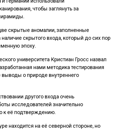
а и Германии использовали
анирования, чтобы заглянуть за
пирамиды.
две скрытые аномалии, заполненные
 наличие скрытого входа, который до сих пор
еменную эпоху.
ского университета Кристиан Гросс назвал
«Разработанная нами методика тестирования
е выводы о природе внутреннего
ствовании другого входа очень
аботы исследователей значительно
о к её подтверждению.
ре находится на её северной стороне, но