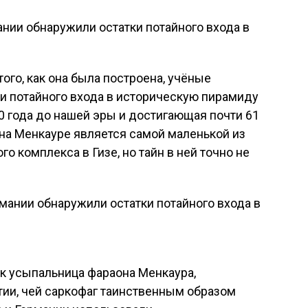
ании обнаружили остатки потайного входа в
ого, как она была построена, учёные
ки потайного входа в историческую пирамиду
10 года до нашей эры и достигающая почти 61
на Менкауре является самой маленькой из
о комплекса в Гизе, но тайн в ней точно не
к усыпальница фараона Менкаура,
тии, чей саркофаг таинственным образом