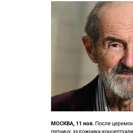
МОСКВА, 11 ноя.
После церемони
пятницу, художника-концептуали