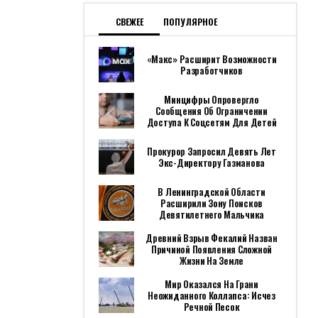
СВЕЖЕЕ
ПОПУЛЯРНОЕ
«Макс» Расширит Возможности
Разработчиков
Минцифры Опровергло
Сообщения Об Ограничении
Доступа К Соцсетям Для Детей
Прокурор Запросил Девять Лет
Экс-Директору Газманова
В Ленинградской Области
Расширили Зону Поисков
Девятилетнего Мальчика
Древний Взрыв Фекалий Назван
Причиной Появления Сложной
Жизни На Земле
Мир Оказался На Грани
Неожиданного Коллапса: Исчез
Речной Песок