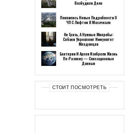
Возбудили Дело
Появились Новые Подробности О
ЧП С Лифтом В Махачкале
Не Грязь, А Нужные Микробы:
Собаки Укрепляют Иммунитет
Младенцев
Бактерии И Археи Изобрели Жизнь
По-Разному — Сенсационные
Данные
СТОИТ ПОСМОТРЕТЬ