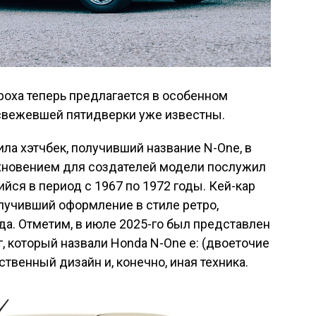
роха теперь предлагается в особенном
освежевшей пятидверки уже известны.
ла хэтчбек, получивший название N-One, в
охновением для создателей модели послужил
йся в период с 1967 по 1972 годы. Кей-кар
олучивший оформление в стиле ретро,
да. Отметим, в июле 2025-го был представлен
, который назвали Honda N-One e: (двоеточие
бственный дизайн и, конечно, иная техника.