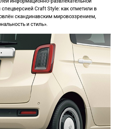
лей информационно-развлекательной
спецверсией Craft Style: как отметили в
новлён скандинавским мировоззрением,
нальность и стиль».