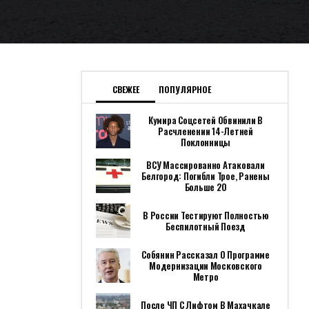
СВЕЖЕЕ
ПОПУЛЯРНОЕ
Кумира Соцсетей Обвинили В
Расчленении 14-Летней
Поклонницы
ВСУ Массированно Атаковали
Белгород: Погибли Трое, Ранены
Больше 20
В России Тестируют Полностью
Беспилотный Поезд
Собянин Рассказал О Программе
Модернизации Московского
Метро
После ЧП С Лифтом В Махачкале