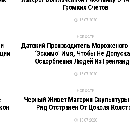
и
Громких Счетов
16.07.2020
НОВОСТИ
ки
Датский Производитель Мороженого
кции
‘эскимо’ Имя, Чтобы Не Допуска
Оскорбления Людей Из Гренланд
16.07.2020
НОВОСТИ
е
Черный Живет Материя Скульптур
жон
Рид Отстранен От Цоколя Колст
16.07.2020