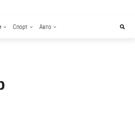
и
Спорт
Авто
р