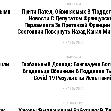
НОВОСТИ
ными
Прити Пател, Обвиняемых В ‘подде
Новости С Депутатом Французск
Парламента За Претензий Франции
Состоянии Повернуть Назад Канал Ми
16.07.2020
НОВОСТИ
ашли
Глобальный Доклад: Бангладеш Бол
Владельца Обвинили В Подделке Т
Covid-19 Результаты Испытани
16.07.2020
ТЕХНОЛОГИИ
ак
Хакеры ‘выплаченной Работнику В Twi