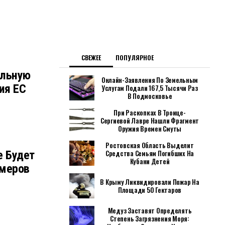
СВЕЖЕЕ
ПОПУЛЯРНОЕ
альную
Онлайн-Заявления По Земельным
ия ЕС
Услугам Подали 167,5 Тысячи Раз
В Подмосковье
При Раскопках В Троице-
Сергиевой Лавре Нашли Фрагмент
Оружия Времен Смуты
Ростовская Область Выделит
е Будет
Средства Семьям Погибших На
Кубани Детей
имеров
В Крыму Ликвидировали Пожар На
Площади 50 Гектаров
Медуз Заставят Определять
Степень Загрязнения Моря: