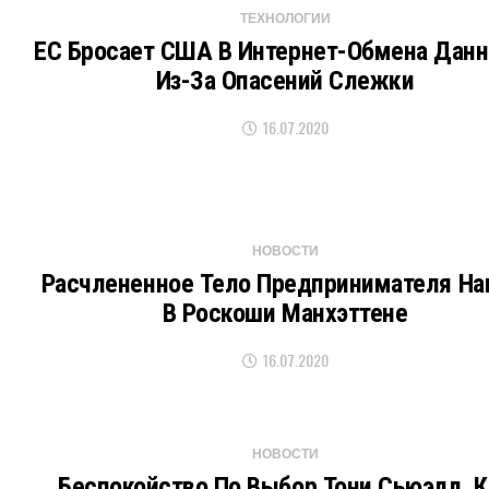
ТЕХНОЛОГИИ
ЕС Бросает США В Интернет-Обмена Дан
Из-За Опасений Слежки
16.07.2020
НОВОСТИ
Расчлененное Тело Предпринимателя Н
В Роскоши Манхэттене
16.07.2020
НОВОСТИ
Беспокойство По Выбор Тони Сьюэлл, К