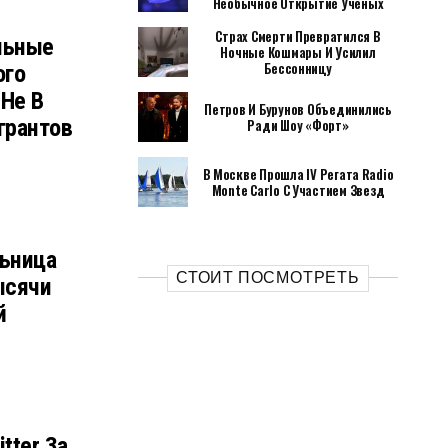
Необычное Открытие Ученых
Страх Смерти Превратился В
льные
Ночные Кошмары И Усилил
Бессонницу
ого
 Не В
Петров И Бурунов Объединились
грантов
Ради Шоу «Форт»
В Москве Прошла IV Регата Radio
Monte Carlo С Участием Звезд
ьница
СТОИТ ПОСМОТРЕТЬ
ысячи
й
tter За