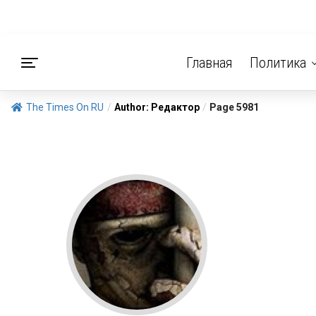
Главная
Политика
The Times On RU
/
Author: Редактор
/
Page 5981