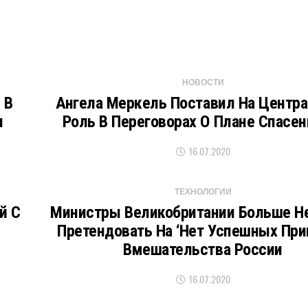
НОВОСТИ
 В
Ангела Меркель Поставил На Центр
я
Роль В Переговорах О Плане Спасен
16.07.2020
ТЕХНОЛОГИИ
й С
Министры Великобритании Больше Н
Претендовать На ‘нет Успешных Пр
Вмешательства России
16.07.2020