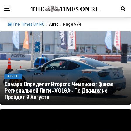
The Times On RU
/
Авто
/
Page 974
АВТО
Самара Определит Второго Чемпиона: Финал
Региональной Лиги «VOLGA» По Джимхане
Пройдет 9 Августа