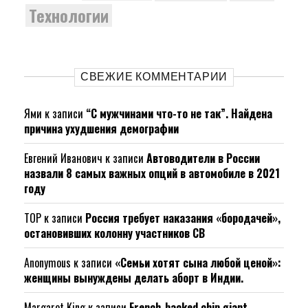
Технологии
СВЕЖИЕ КОММЕНТАРИИ
Ями
к записи
“С мужчинами что-то не так”. Найдена
причина ухудшения демографии
Евгений Иванович
к записи
Автоводители в России
назвали 8 самых важных опций в автомобиле в 2021
году
ТОР
к записи
Россия требует наказания «бородачей»,
остановивших колонну участников СВ
Anonymous
к записи
«Семьи хотят сына любой ценой»:
женщины вынуждены делать аборт в Индии.
Margaret King
к записи
French-backed chip giant