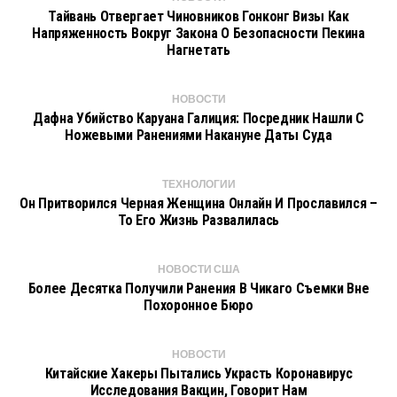
Тайвань Отвергает Чиновников Гонконг Визы Как
Напряженность Вокруг Закона О Безопасности Пекина
Нагнетать
НОВОСТИ
Дафна Убийство Каруана Галиция: Посредник Нашли С
Ножевыми Ранениями Накануне Даты Суда
ТЕХНОЛОГИИ
Он Притворился Черная Женщина Онлайн И Прославился –
То Его Жизнь Развалилась
НОВОСТИ США
Более Десятка Получили Ранения В Чикаго Съемки Вне
Похоронное Бюро
НОВОСТИ
Китайские Хакеры Пытались Украсть Коронавирус
Исследования Вакцин, Говорит Нам