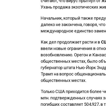
считают, что вирус прыгнул от ж
Ухань продажа экзотических жи
Начальник, который также преду
далеко не закончена, говоря, чт
международное единство замен
Как дел продолжает расти и в
С
ввели новые ограничения в отно
возобновлению. Орегон и Канзас
общественных местах, было объя
губернатор штата Нью-Йорк Энд
Трамп на вопрос общенациональн
общественных местах.
Только США приходится более че
млн. подтвержденных случаях за
погибших составляет 504,927, в 