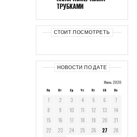
ТРУБКАМИ
СТОИТ ПОСМОТРЕТЬ
НОВОСТИ ПО ДАТЕ
Июнь 2020
Пн
Вт
Ср
Чт
Пт
Сб
Вс
1
2
3
4
5
6
7
8
9
10
11
12
13
14
15
16
17
18
19
20
21
22
23
24
25
26
27
28