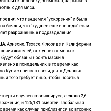
ивотных к человеку, возможно, на рынке в
вотных для мяса.
предил, что пандемия “ускорения” и была
о он боялся, что “худшее еще впереди” если
яет разрозненные подразделения.
ША
, Аризоне, Техасе, Флориде и Калифорнии
шении жителей, отступает от меры к
 будут обязаны носить маски в
влено в понедельник, в то время как
рю Куомо призвал президента Дональд
ый того требует лицо, чтобы носить в
тверти случаев коронавируса, с около 2,6
ражения, и 126,131 смертей. Глобальная
то время как случаи приблизился во вторник