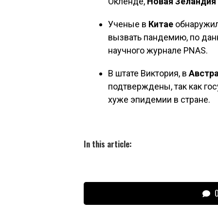
Окленде,
Новая Зеландия
Ученые в
Китае
обнаружили
вызвать пандемию, по да
научного журнале PNAS.
В штате Виктория, в
Австр
подтверждены, так как гос
хуже эпидемии в стране.
In this article:
О