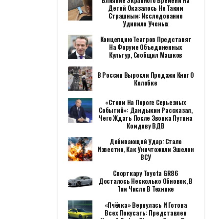
Влияние Экранного Времени На
Детей Оказалось Не Таким
Страшным: Исследование
Удивило Ученых
Концепцию Театров Представят
На Форуме Объединенных
Культур, Сообщил Машков
В России Выросли Продажи Книг О
Колобке
«Стоим На Пороге Серьезных
Событий»: Дандыкин Рассказал,
Чего Ждать После Звонка Путина
Комдиву ВДВ
Добивающий Удар: Стало
Известно, Как Уничтожили Эшелон
ВСУ
Спорткару Toyota GR86
Досталось Несколько Обновок, В
Том Числе В Технике
«Пчёлка» Вернулась И Готова
Всех Покусать: Представлен