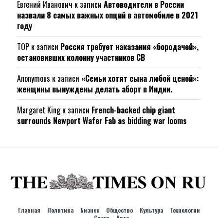
Евгений Иванович
к записи
Автоводители в России
назвали 8 самых важных опций в автомобиле в 2021
году
ТОР
к записи
Россия требует наказания «бородачей»,
остановивших колонну участников СВ
Anonymous
к записи
«Семьи хотят сына любой ценой»:
женщины вынуждены делать аборт в Индии.
Margaret King
к записи
French-backed chip giant
surrounds Newport Wafer Fab as bidding war looms
Главная
Политика
Бизнес
Общество
Культура
Технологии
Спорт
Авто