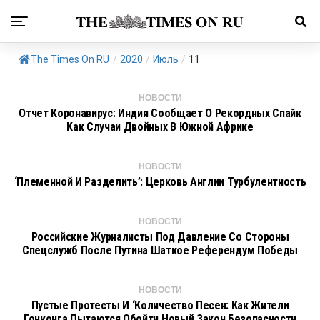
The Times On RU
/
2020
/
Июль
/
11
НОВОСТИ
Отчет Коронавирус: Индия Сообщает О Рекордных Спайк
Как Случаи Двойных В Южной Африке
НОВОСТИ
‘Племенной И Разделить’: Церковь Англии Турбулентность
НОВОСТИ
Российские Журналисты Под Давление Со Стороны
Спецслужб После Путина Шаткое Референдум Победы
НОВОСТИ
Пустые Протесты И ‘количество Песен: Как Жители
Гонконга Пытаются Обойти Новый Закон Безопасности