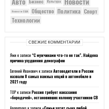
Новости
Авто
Бизнес
Культура
Политика
Общество
Спорт
Новости США
Технологии
СВЕЖИЕ КОММЕНТАРИИ
Ями
к записи
“С мужчинами что-то не так”. Найдена
причина ухудшения демографии
Евгений Иванович
к записи
Автоводители в России
назвали 8 самых важных опций в автомобиле в
2021 году
ТОР
к записи
Россия требует наказания
«бородачей», остановивших колонну участников СВ
Anonymous
к записи
«Семьи хотят сына любой