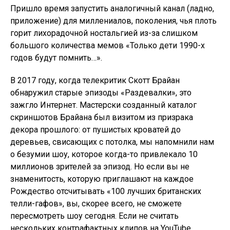
Пришло время запустить аналогичный канал (ладно,
приложение) для миллениалов, поколения, чья плоть
горит лихорадочной ностальгией из-за слишком
большого количества мемов «Только дети 1990-х
годов будут помнить…».
В 2017 году, когда телекритик Скотт Брайан
обнаружил старые эпизоды «Раздевалки», это
зажгло Интернет. Мастерски созданный каталог
скриншотов Брайана был визитом из призрака
декора прошлого: от пушистых кроватей до
деревьев, свисающих с потолка, мы напомнили нам
о безумии шоу, которое когда-то привлекало 10
миллионов зрителей за эпизод. Но если вы не
знаменитость, которую приглашают на каждое
Рождество отсчитывать «100 лучших британских
телли-гафов», вы, скорее всего, не сможете
пересмотреть шоу сегодня. Если не считать
нескольких контрафактных клипов на YouTube,