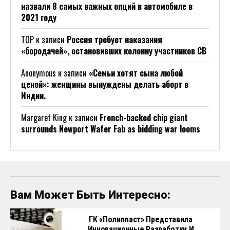
назвали 8 самых важных опций в автомобиле в
2021 году
ТОР
к записи
Россия требует наказания
«бородачей», остановивших колонну участников СВ
Anonymous
к записи
«Семьи хотят сына любой
ценой»: женщины вынуждены делать аборт в
Индии.
Margaret King
к записи
French-backed chip giant
surrounds Newport Wafer Fab as bidding war looms
Вам Может Быть Интересно:
ГК «Полипласт» Представила
Инновационные Разработки И