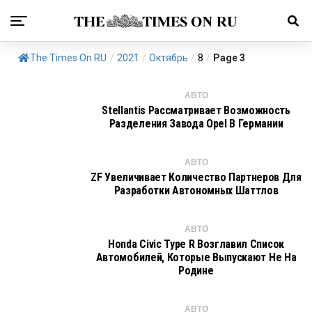
The Times On RU
/
2021
/
Октябрь
/
8
/
Page 3
АВТО
Stellantis Рассматривает Возможность
Разделения Завода Opel В Германии
АВТО
ZF Увеличивает Количество Партнеров Для
Разработки Автономных Шаттлов
АВТО
Honda Civic Type R Возглавил Список
Автомобилей, Которые Выпускают Не На
Родине
АВТО