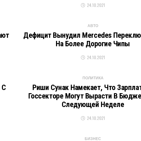
24.10.2021
АВТО
ают
Дефицит Вынудил Mercedes Переклю
На Более Дорогие Чипы
24.10.2021
ПОЛИТИКА
 С
Риши Сунак Намекает, Что Зарпла
Госсекторе Могут Вырасти В Бюдже
Следующей Неделе
24.10.2021
БИЗНЕС