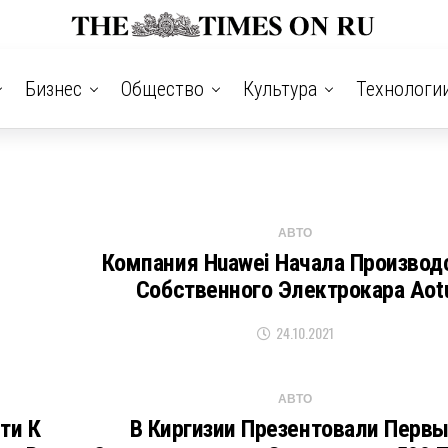
Бизнес
Общество
Культура
Технологи
АВТО
Компания Huawei Начала Производ
Собственного Электрокара Aot
24.10.2021
АВТО
ти К
В Киргизии Презентовали Перв