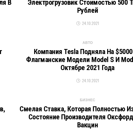
ля В
Электрогрузовик Стоимостью 500 
Рублей
24.10.2021
АВТО
т
Компания Tesla Подняла На $5000
Флагманские Модели Model S И Mode
Октябре 2021 Года
24.10.2021
БИЗНЕС
в,
Смелая Ставка, Которая Полностью И
Состояние Производителя Оксфор
Вакцин