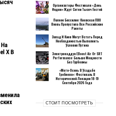
Тысяч
Организаторы Фестиваля «День
Индии» Ждут Сотни Тысяч Гостей
Полное Бессилие: Киевская ПВО
Вновь Пропустила Все Российские
Ракеты
Запад И Киев Могут Встать Перед
Необходимостью Выполнить
 На
Условия Путина
l X В
Электронаддув EBoost Air От SRT
Performance: Больше Мощности
Без Турбоямы
«Мото-Осень В Усадьбе
Гребнево»: Фестиваль В
Исторической Локации 18-19
Сентября 2026 Года
зменила
дских
СТОИТ ПОСМОТРЕТЬ