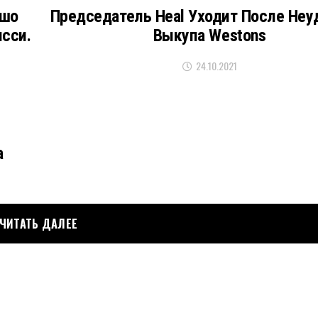
ошо
Председатель Heal Уходит После Неу
сси.
Выкупа Westons
24.10.2021
а
ЧИТАТЬ ДАЛЕЕ