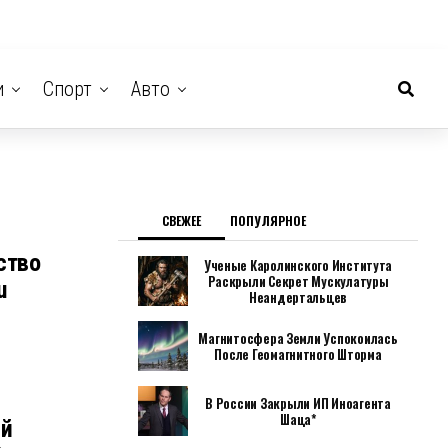
и
Спорт
Авто
СВЕЖЕЕ
ПОПУЛЯРНОЕ
ство
Ученые Каролинского Института
Раскрыли Секрет Мускулатуры
u
Неандертальцев
Магнитосфера Земли Успокоилась
После Геомагнитного Шторма
В России Закрыли ИП Иноагента
Шаца*
ый