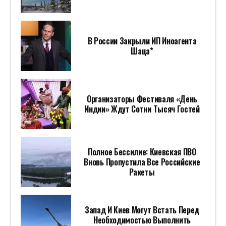
Запад И Киев Могут Встать Перед
Необходимостью Выполнить
Условия Путина
Электронаддув EBoost Air От SRT
Performance: Больше Мощности Без
Турбоямы
«Мото-Осень В Усадьбе Гребнево»:
Фестиваль В Исторической Локации
18-19 Сентября 2026 Года
СТОИТ ПОСМОТРЕТЬ