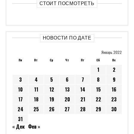
« Дек
Фев »
ТЭГИ
Новости
Авто
Бизнес
Культура
Политика
Общество
Спорт
Новости США
Технологии
СВЕЖИЕ КОММЕНТАРИИ
Ями
к записи
“С мужчинами что-то не так”. Найдена
причина ухудшения демографии
Евгений Иванович
к записи
Автоводители в России