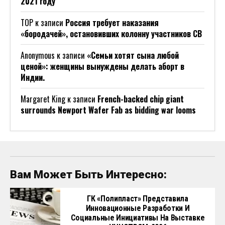
Инновационные Разработки И
Социальные Инициативы На Выставке
ИННОПРОМ-2026
Что Нужно России, Чтобы Догнать
Страны-Лидеры По Мощности
Суперкомпьютеров: Мнение Член-
Корреспондента РАН
У Озера В Европе Нашли Древнейших
Амбарных Вредителей
Россия Разработала Лазерные
Комплексы Для Борьбы С
Беспилотниками