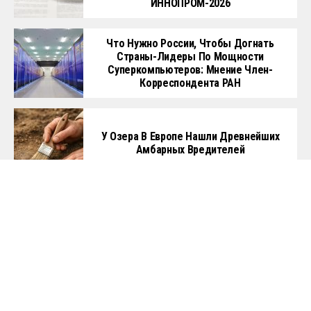
Главная
Политика
Бизнес
Общество
Культура
Технологии
Спорт
Авто
Копирайт © 2024
The Times On RU
. Все права защищены. Чтобы связаться с
нами нажмите
ЗДЕСЬ
или напишите имейл на
contact@thetimeson.ru
.