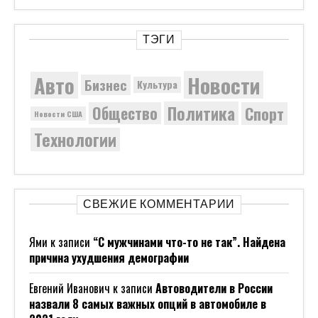
назвали 8 самых важных опций в автомобиле в
2021 году
ТОР
к записи
Россия требует наказания
«бородачей», остановивших колонну участников СВ
Anonymous
к записи
«Семьи хотят сына любой
ценой»: женщины вынуждены делать аборт в
Индии.
Margaret King
к записи
French-backed chip giant
surrounds Newport Wafer Fab as bidding war looms
Вам Может Быть Интересно:
ГК «Полипласт» Представила