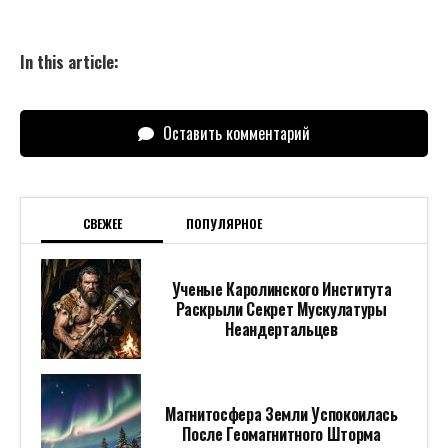
Магнитосфера Земли Успокоилась
После Геомагнитного Шторма
В России Закрыли ИП Иноагента
Шаца*
Организаторы Фестиваля «День
Индии» Ждут Сотни Тысяч Гостей
Полное Бессилие: Киевская ПВО
Вновь Пропустила Все Российские
Ракеты