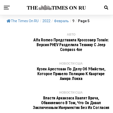
The Times On RU
/
2022
/
Февраль
/
9
/
Page 5
АВТО
Alfa Romeo Представила Кроссовер Tonale:
Версия PHEV Разделила Технику С Jeep
Compass 4xe
НОВОСТИ США
Кузен Арестован По Делу Об Убийстве,
Которое Привело Полицию К Квартире
Амира Локка
НОВОСТИ США
Власти Арканзаса Хвалят Врача,
Обвиняемого В Том, Что Он Давал
Заключенным Ивермектин Без Их Согласия