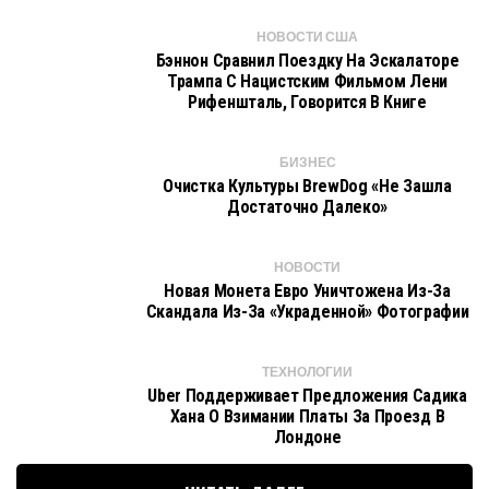
НОВОСТИ США
Бэннон Сравнил Поездку На Эскалаторе
Трампа С Нацистским Фильмом Лени
Рифеншталь, Говорится В Книге
БИЗНЕС
Очистка Культуры BrewDog «не Зашла
Достаточно Далеко»
НОВОСТИ
Новая Монета Евро Уничтожена Из-За
Скандала Из-За «украденной» Фотографии
ТЕХНОЛОГИИ
Uber Поддерживает Предложения Садика
Хана О Взимании Платы За Проезд В
Лондоне