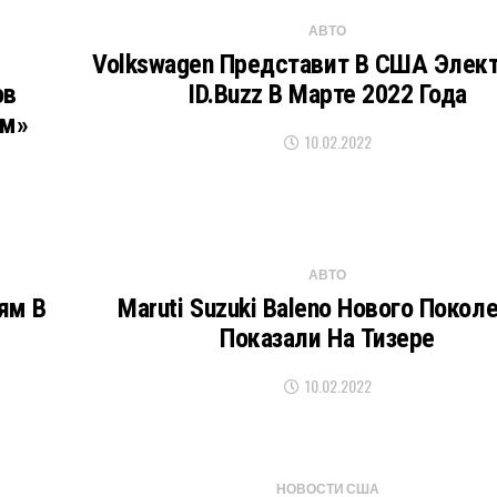
АВТО
Volkswagen Представит В США Элек
ов
ID.Buzz В Марте 2022 Года
ом»
10.02.2022
АВТО
ям В
Maruti Suzuki Baleno Нового Покол
Показали На Тизере
10.02.2022
НОВОСТИ США