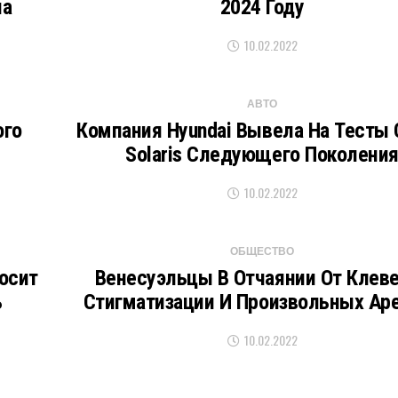
на
2024 Году
10.02.2022
АВТО
ого
Компания Hyundai Вывела На Тесты
Solaris Следующего Поколени
10.02.2022
ОБЩЕСТВО
осит
Венесуэльцы В Отчаянии От Клев
ь
Стигматизации И Произвольных Ар
10.02.2022