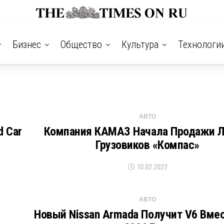
Бизнес
Общество
Культура
Технологи
АВТО
 Car
Компания КАМАЗ Начала Продажи Л
Грузовиков «Компас»
10.02.2022
АВТО
Новый Nissan Armada Получит V6 Вмес