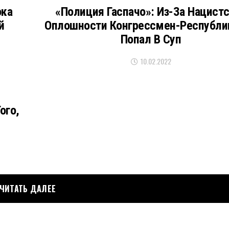
ока
«Полиция Гаспачо»: Из-За Нацист
й
Оплошности Конгрессмен-Республи
Попал В Суп
10.02.2022
ого,
ЧИТАТЬ ДАЛЕЕ