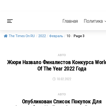
Главная
Политика
The Times On RU
/
2022
/
Февраль
/
10
/
Page 3
АВТО
Жюри Назвало Финалистов Конкурса World
Of The Year 2022 Года
10.02.2022
АВТО
Опубликован Список Покупок Для