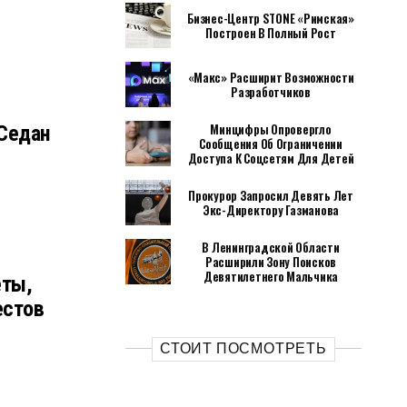
Бизнес-Центр STONE «Римская»
Построен В Полный Рост
«Макс» Расширит Возможности
Разработчиков
Минцифры Опровергло
 Седан
Сообщения Об Ограничении
я
Доступа К Соцсетям Для Детей
Прокурор Запросил Девять Лет
Экс-Директору Газманова
В Ленинградской Области
Расширили Зону Поисков
Девятилетнего Мальчика
еты,
естов
СТОИТ ПОСМОТРЕТЬ