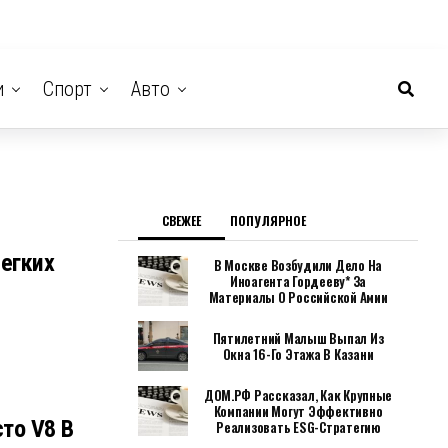
и
Спорт
Авто
СВЕЖЕЕ
ПОПУЛЯРНОЕ
егких
В Москве Возбудили Дело На
Иноагента Гордееву* За
Материалы О Российской Амии
Пятилетний Малыш Выпал Из
Окна 16-Го Этажа В Казани
ДОМ.РФ Рассказал, Как Крупные
Компании Могут Эффективно
то V8 В
Реализовать ESG-Стратегию