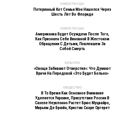
НОВОСТИ США
Потерянный Кот Семьи Мэн Нашелся Через
Шесть Лет Во Флориде
НОВОСТИ США
Американка Будет Осуждена После Того,
Как Признала Себя Виновной В Жестоком
Обращении С Детьми, Повлекшем За
Собой Смерть
КУЛЬТУРА
«Овощи Забивают Отверстия»: Что Думают
Врачи На Передовой «Это Будет Больно»
ОБЩЕСТВО
В То Время Как Основное Внимание
Уделяется Украине, Присутствие России В
Сахеле Неуклонно Растет Брюс Муцвайро,
Мирьям Де Брюйн, Кристин Скаре Оргерет