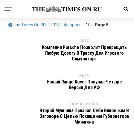
The Times On RU
/
2022
/
Февраль
/
10
/
Page 5
АВТО
Компания Porsche Позволит Превращать
Любую Дорогу В Трассу Для Игрового
Симулятора
АВТО
Новый Range Rover Получил Четыре
Версии Для РФ
НОВОСТИ США
Второй Мужчина Признал Себя Виновным В
Заговоре С Целью Похищения Губернатора
Мичигана