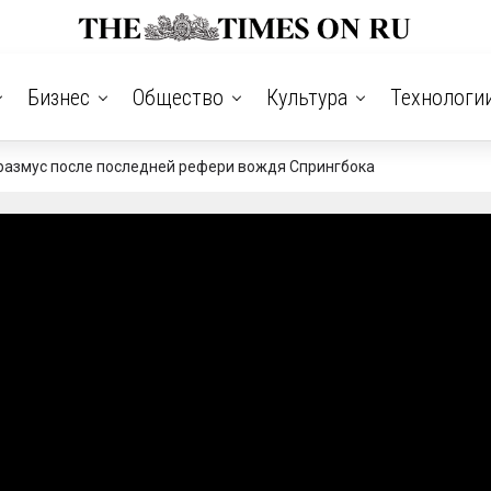
Бизнес
Общество
Культура
Технологи
размус после последней рефери вождя Спрингбока