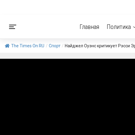
Главная
Политика
The Times On RU
/
Спорт
/
Найджел Оуэнс критикует Рэсси Э