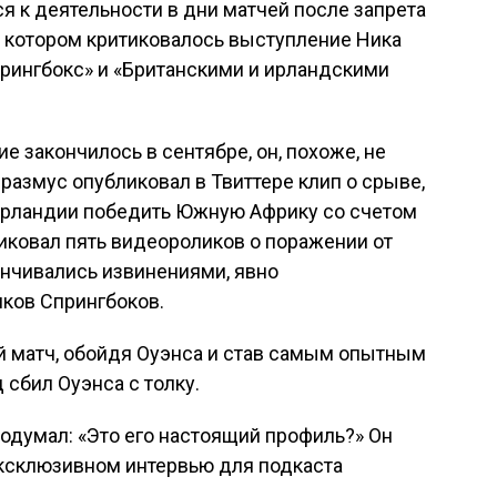
я к деятельности в дни матчей после запрета
в котором критиковалось выступление Ника
прингбокс» и «Британскими и ирландскими
ие закончилось в сентябре, он, похоже, не
размус опубликовал в Твиттере клип о срыве,
Ирландии победить Южную Африку со счетом
ликовал пять видеороликов о поражении от
канчивались извинениями, явно
ков Спрингбоков.
й матч, обойдя Оуэнса и став самым опытным
 сбил Оуэнса с толку.
 подумал: «Это его настоящий профиль?» Он
 эксклюзивном интервью для подкаста