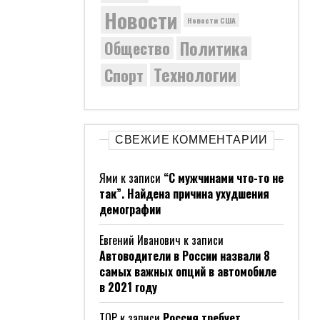
Новости
Новости США
Политика
Общество
Технологии
Спорт
СВЕЖИЕ КОММЕНТАРИИ
Ями
к записи
“С мужчинами что-то не
так”. Найдена причина ухудшения
демографии
Евгений Иванович
к записи
Автоводители в России назвали 8
самых важных опций в автомобиле
в 2021 году
ТОР
к записи
Россия требует