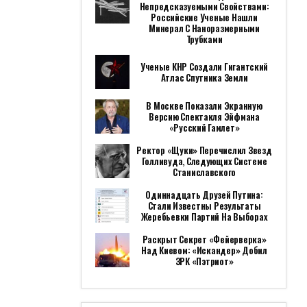
Непредсказуемыми Свойствами:
Российские Ученые Нашли
Минерал С Наноразмерными
Трубками
Ученые КНР Создали Гигантский
Атлас Спутника Земли
В Москве Показали Экранную
Версию Спектакля Эйфмана
«Русский Гамлет»
Ректор «Щуки» Перечислил Звезд
Голливуда, Следующих Системе
Станиславского
Одиннадцать Друзей Путина:
Стали Известны Результаты
Жеребьевки Партий На Выборах
Раскрыт Секрет «фейерверка»
Над Киевом: «Искандер» Добил
ЗРК «Пэтриот»