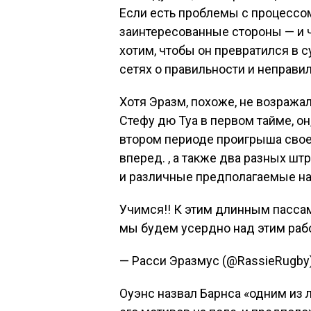
Если есть проблемы с процессом
заинтересованные стороны — и ч
хотим, чтобы он превратился в 
сетях о правильности и неправи
Хотя Эразм, похоже, не возража
Стефу дю Туа в первом тайме, он,
втором периоде проигрыша свое
вперед. , а также два разных ш
и различные предполагаемые на
Учимся!! К этим длинным пассам
мы будем усердно над этим рабо
— Расси Эразмус (@RassieRugby) 
Оуэнс назвал Барнса «одним из 