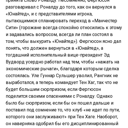
принять слово Роналду. Несомненно, Фергюсон
разговаривал с Роналду до того, как он вернулся в
«Юнайтед», и с представителями игрока,
пытающимися спланировать переход в «Манчестер
Сити» (горожане всегда спокойно относились к этому
и задавались вопросом, всегда ли план состоял в
том, чтобы выкурить «Юнайтед»). Фергюсон ясно дал
понять, что должен вернуться в «Юнайтед», а
тогдашний исполнительный вице-президент Эд
Вудворд усердно работал над тем, чтобы «нажать на
экономические рычаги», благодаря которым сделка
состоялась. Уле Гуннар Сульшер уволил, Рангник не
выработался, а теперь командует Тен Хаг, так что не
будет большим сюрпризом, если Фергюсон
поделится своими опасениями с Роналду. Однако
было бы сюрпризом, если бы он пошел дальше и
поставил под сомнение то, что клуб «не идет по пути,
которого они заслуживают» при Тен Хаге. Наоборот,
он наверняка одобрил бы его дисциплинированный