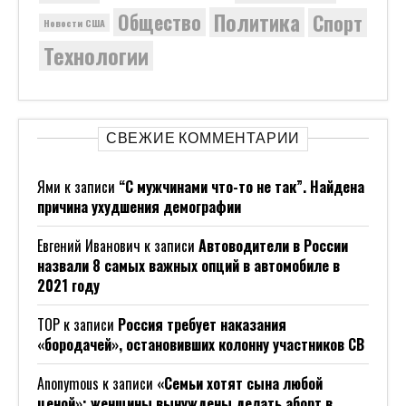
Политика
Общество
Спорт
Новости США
Технологии
СВЕЖИЕ КОММЕНТАРИИ
Ями
к записи
“С мужчинами что-то не так”. Найдена
причина ухудшения демографии
Евгений Иванович
к записи
Автоводители в России
назвали 8 самых важных опций в автомобиле в
2021 году
ТОР
к записи
Россия требует наказания
«бородачей», остановивших колонну участников СВ
Anonymous
к записи
«Семьи хотят сына любой
ценой»: женщины вынуждены делать аборт в