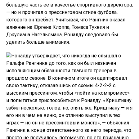
большую часть ее в качестве спортивного директора,
— но и прочитал о прессинговом стиле футбола,
которого он требует. Учитывая, что Рангник оказал
влияние на Юргена Клоппа, Томаса Тухеля и
Джулиана Нагельсмана, Роналду следовало бы
уделить больше внимания.
Роналду утверждает, что никогда не слышал о
Ральфе Рангнике до того, как он был назначен
исполняющим обязанности главного тренера в
прошлом сезоне. В конечном итоге он адаптировал
свою тактику, отказавшись от схемы 4-2-2-2 с
высоким прессингом, чтобы «пойти на компромисс»
и попытаться приспособиться к Роналду. «Криштиану
забил несколько голов, но, опять же, Криштиану — и я
его ни в чем не виню, он отлично выступил в тех
играх — но он не прессинговый монстр», — объяснил
Рангник в конце ответственного за него периода, что
просто не получилось, потому что, по его признанию,