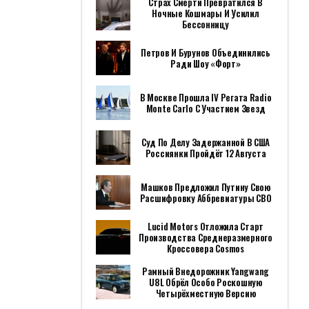
Страх Смерти Превратился В
Ночные Кошмары И Усилил
Бессонницу
Петров И Бурунов Объединились
Ради Шоу «Форт»
В Москве Прошла IV Регата Radio
Monte Carlo С Участием Звезд
Суд По Делу Задержанной В США
Россиянки Пройдёт 12 Августа
Машков Предложил Путину Свою
Расшифровку Аббревиатуры СВО
Lucid Motors Отложила Старт
Производства Среднеразмерного
Кроссовера Cosmos
Рамный Внедорожник Yangwang
U8L Обрёл Особо Роскошную
Четырёхместную Версию