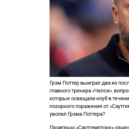
Грэм Поттер выиграл два из пос
главного тренера «Челси». вопро
которые освещали клуб в течени
позорного поражения от «Саутге
уволил Грэма Поттера?
Проигрыш «Саутгемптону» означа