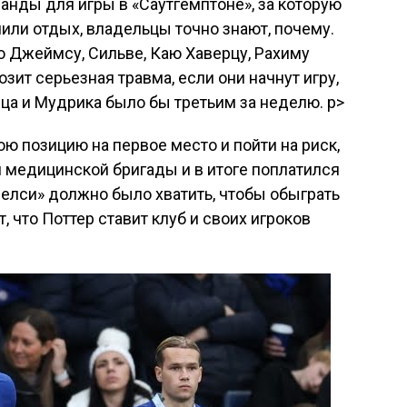
нды для игры в «Саутгемптоне», за которую
или отдых, владельцы точно знают, почему.
то Джеймсу, Сильве, Каю Хаверцу, Рахиму
зит серьезная травма, если они начнут игру,
ца и Мудрика было бы третьим за неделю. p>
ою позицию на первое место и пойти на риск,
 медицинской бригады и в итоге поплатился
«Челси» должно было хватить, чтобы обыграть
, что Поттер ставит клуб и своих игроков