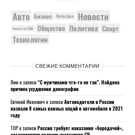
Новости
Авто
Бизнес
Культура
Политика
Общество
Спорт
Новости США
Технологии
СВЕЖИЕ КОММЕНТАРИИ
Ями
к записи
“С мужчинами что-то не так”. Найдена
причина ухудшения демографии
Евгений Иванович
к записи
Автоводители в России
назвали 8 самых важных опций в автомобиле в 2021
году
ТОР
к записи
Россия требует наказания «бородачей»,
остановивших колонну участников СВ