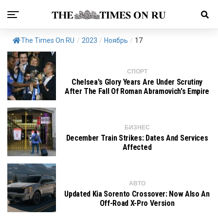
The Times On RU
/
2023
/
Ноябрь
/
17
СПОРТ
Chelsea's Glory Years Are Under Scrutiny
After The Fall Of Roman Abramovich's Empire
БИЗНЕС
December Train Strikes: Dates And Services
Affected
АВТО
Updated Kia Sorento Crossover: Now Also An
Off-Road X-Pro Version