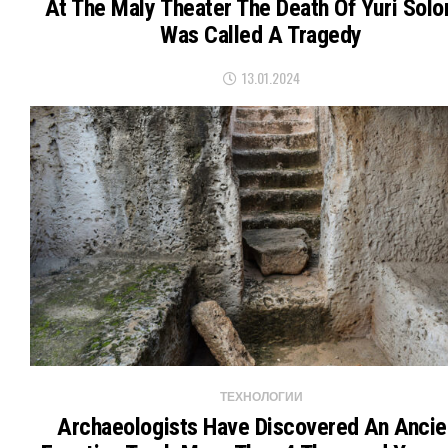
At The Maly Theater The Death Of Yuri Sol
Was Called A Tragedy
13.01.2024
ТЕХНОЛОГИИ
Archaeologists Have Discovered An Ancie