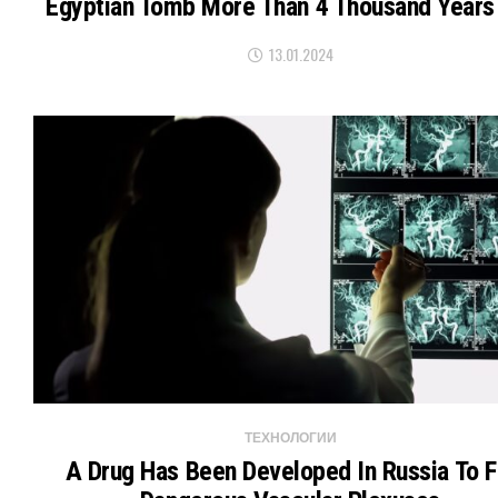
Egyptian Tomb More Than 4 Thousand Years
13.01.2024
ТЕХНОЛОГИИ
A Drug Has Been Developed In Russia To Fi