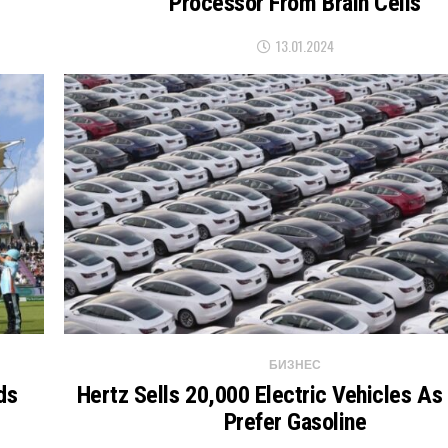
Processor From Brain Cells
13.01.2024
БИЗНЕС
ds
Hertz Sells 20,000 Electric Vehicles As
Prefer Gasoline