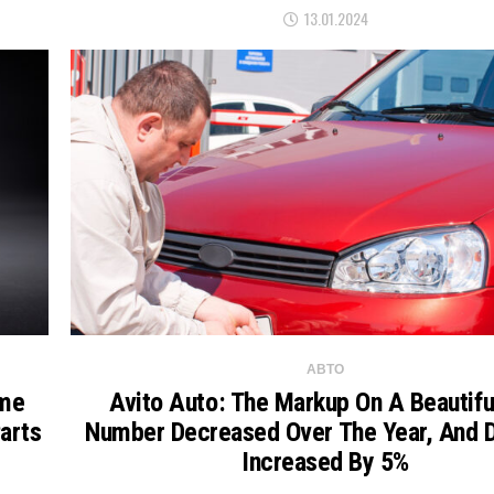
13.01.2024
АВТО
ome
Avito Auto: The Markup On A Beautifu
arts
Number Decreased Over The Year, And
Increased By 5%