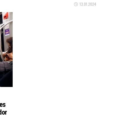
13.01.2024
es
dor