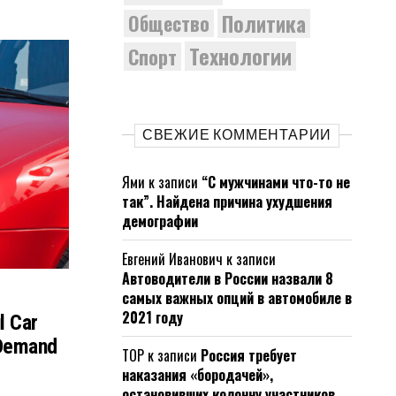
Политика
Общество
Технологии
Спорт
СВЕЖИЕ КОММЕНТАРИИ
Ями
к записи
“С мужчинами что-то не
так”. Найдена причина ухудшения
демографии
Евгений Иванович
к записи
Автоводители в России назвали 8
самых важных опций в автомобиле в
2021 году
l Car
 Demand
ТОР
к записи
Россия требует
наказания «бородачей»,
остановивших колонну участников