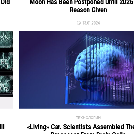
 Old
Moon Has Been Postponed Until 2026
Reason Given
13.01.2024
ТЕХНОЛОГИИ
ll
«Living» Car. Scientists Assembled The