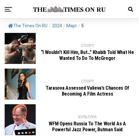
The Times On RU
/
2024
/
Март
/
5
СПОРТ
“I Wouldn’t Kill Him, But…” Khabib Told What He
Wanted To Do To McGregor
СПОРТ
Tarasova Assessed Valieva’s Chances Of
Becoming A Film Actress
КУЛЬТУРА
WFM Opens Russia To The World As A
Powerful Jazz Power, Butman Said