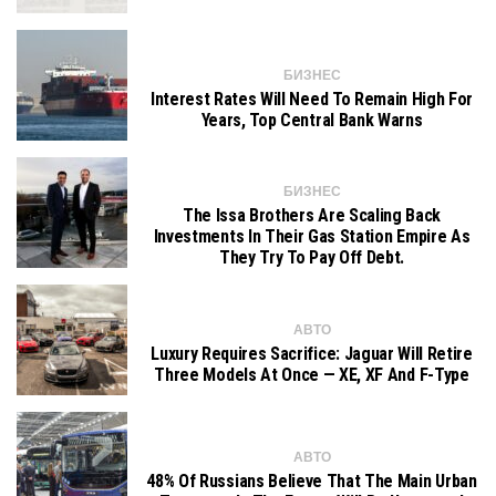
БИЗНЕС
Interest Rates Will Need To Remain High For
Years, Top Central Bank Warns
БИЗНЕС
The Issa Brothers Are Scaling Back
Investments In Their Gas Station Empire As
They Try To Pay Off Debt.
АВТО
Luxury Requires Sacrifice: Jaguar Will Retire
Three Models At Once — XE, XF And F-Type
АВТО
48% Of Russians Believe That The Main Urban