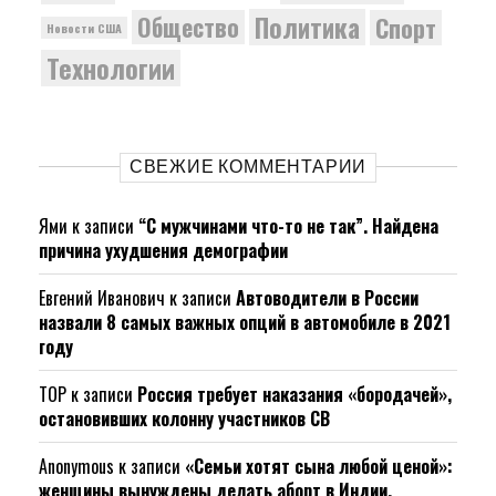
Политика
Общество
Спорт
Новости США
Технологии
СВЕЖИЕ КОММЕНТАРИИ
Ями
к записи
“С мужчинами что-то не так”. Найдена
причина ухудшения демографии
Евгений Иванович
к записи
Автоводители в России
назвали 8 самых важных опций в автомобиле в 2021
году
ТОР
к записи
Россия требует наказания «бородачей»,
остановивших колонну участников СВ
Anonymous
к записи
«Семьи хотят сына любой ценой»:
женщины вынуждены делать аборт в Индии.