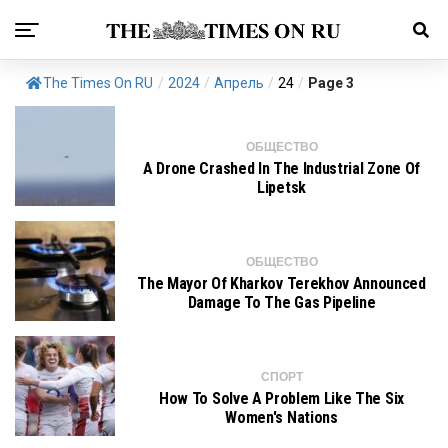
The Times On RU
/
2024
/
Апрель
/
24
/
Page 3
ОБЩЕСТВО
A Drone Crashed In The Industrial Zone Of
Lipetsk
ОБЩЕСТВО
The Mayor Of Kharkov Terekhov Announced
Damage To The Gas Pipeline
СПОРТ
How To Solve A Problem Like The Six
Women's Nations