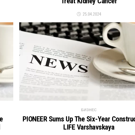
Treat Kidney Cancer
25.04.2024
БИЗНЕС
he
PIONEER Sums Up The Six-Year Construc
l
LIFE Varshavskaya