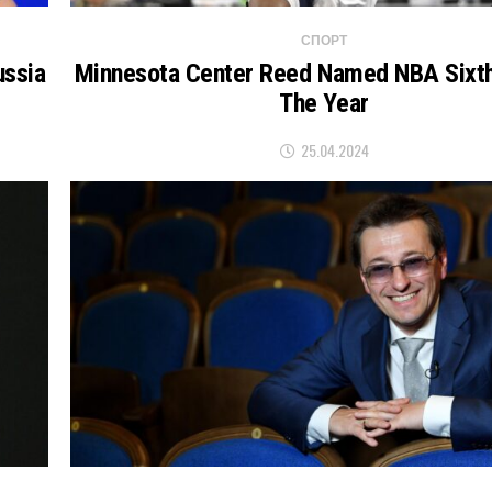
СПОРТ
ussia
Minnesota Center Reed Named NBA Sixt
The Year
25.04.2024