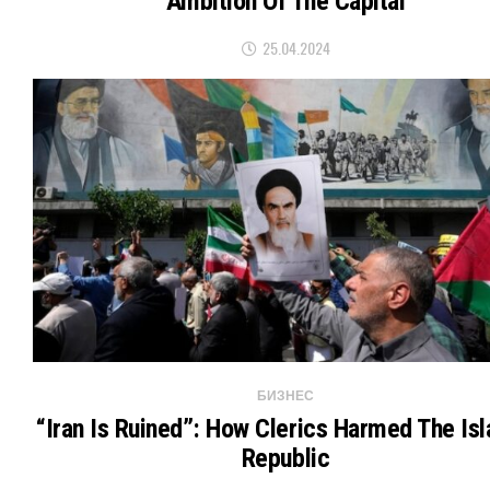
Ambition Of The Capital
25.04.2024
БИЗНЕС
“Iran Is Ruined”: How Clerics Harmed The Is
Republic