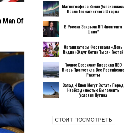
Магнитосфера Земли Успокоилась
После Геомагнитного Шторма
h Man Of
В России Закрыли ИП Иноагента
Шаца*
Организаторы Фестиваля «День
Индии» Ждут Сотни Тысяч Гостей
Полное Бессилие: Киевская ПВО
Вновь Пропустила Все Российские
Ракеты
Запад И Киев Могут Встать Перед
Необходимостью Выполнить
Условия Путина
СТОИТ ПОСМОТРЕТЬ