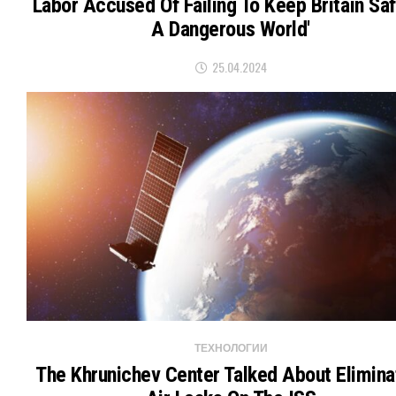
Labor Accused Of Failing To Keep Britain Saf
A Dangerous World'
25.04.2024
ТЕХНОЛОГИИ
The Khrunichev Center Talked About Elimina