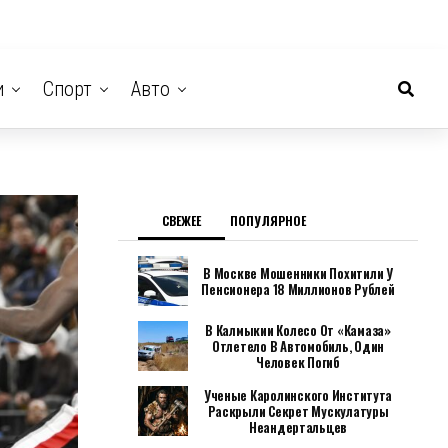
и
Спорт
Авто
СВЕЖЕЕ
ПОПУЛЯРНОЕ
В Москве Мошенники Похитили У
Пенсионера 18 Миллионов Рублей
В Калмыкии Колесо От «Камаза»
Отлетело В Автомобиль, Один
Человек Погиб
Ученые Каролинского Института
Раскрыли Секрет Мускулатуры
Неандертальцев