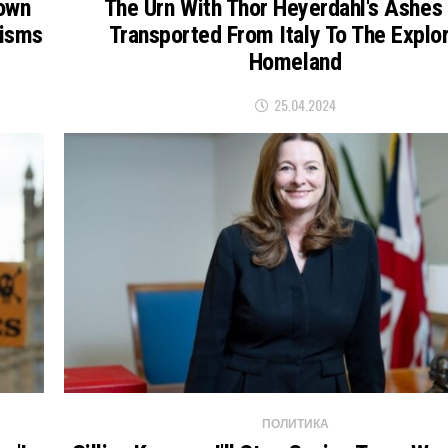
Down
The Urn With Thor Heyerdahl's Ashes
nisms
Transported From Italy To The Explor
Homeland
25.04.2024
ПОЛИТИКА