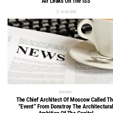
Air Leaks On The ISS
25.04.2024
БИЗНЕС
The Chief Architect Of Moscow Called T
“Event” From Donstroy The Architectura