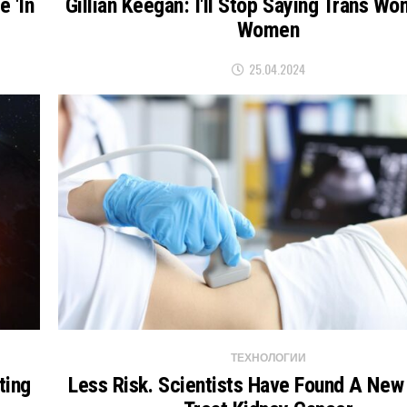
e 'in
Gillian Keegan: I'll Stop Saying Trans W
Women
25.04.2024
ТЕХНОЛОГИИ
ting
Less Risk. Scientists Have Found A New