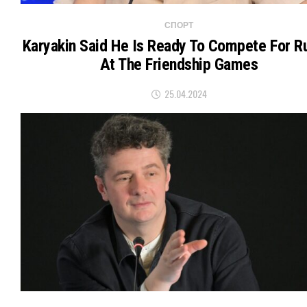
СПОРТ
Karyakin Said He Is Ready To Compete For R
At The Friendship Games
25.04.2024