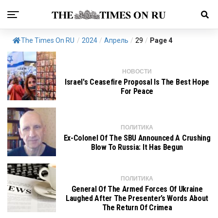
The Times On RU
/
2024
/
Апрель
/
29
/
Page 4
НОВОСТИ
Israel's Ceasefire Proposal Is The Best Hope
For Peace
ПОЛИТИКА
Ex-Colonel Of The SBU Announced A Crushing
Blow To Russia: It Has Begun
ПОЛИТИКА
General Of The Armed Forces Of Ukraine
Laughed After The Presenter’s Words About
The Return Of Crimea