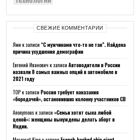
СВЕЖИЕ КОММЕНТАРИИ
Ями
к записи
“С мужчинами что-то не так”. Найдена
причина ухудшения демографии
Евгений Иванович
к записи
Автоводители в России
назвали 8 самых важных опций в автомобиле в
2021 году
ТОР
к записи
Россия требует наказания
«бородачей», остановивших колонну участников СВ
Anonymous
к записи
«Семьи хотят сына любой
ценой»: женщины вынуждены делать аборт в
Индии.
Margaret King
к записи
French-backed chip giant