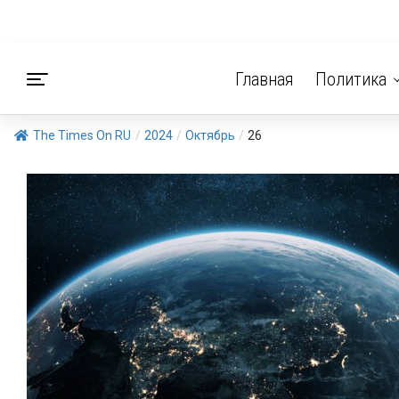
Главная
Политика
The Times On RU
/
2024
/
Октябрь
/
26