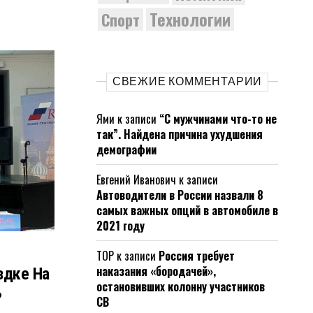
Технологии
Спорт
СВЕЖИЕ КОММЕНТАРИИ
Ями
к записи
“С мужчинами что-то не
так”. Найдена причина ухудшения
демографии
Евгений Иванович
к записи
Автоводители в России назвали 8
самых важных опций в автомобиле в
2021 году
ТОР
к записи
Россия требует
наказания «бородачей»,
здке На
остановивших колонну участников
ь
СВ