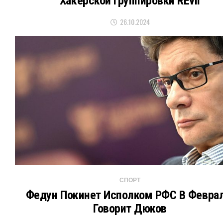
Хакерской Группировки REvil
26.10.2024
СПОРТ
Федун Покинет Исполком РФС В Феврал
Говорит Дюков