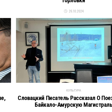
Горловки
26.10.2024
КУЛЬТУРА
е,
Словацкий Писатель Рассказал О Пое
Байкало-Амурскую Магистрал