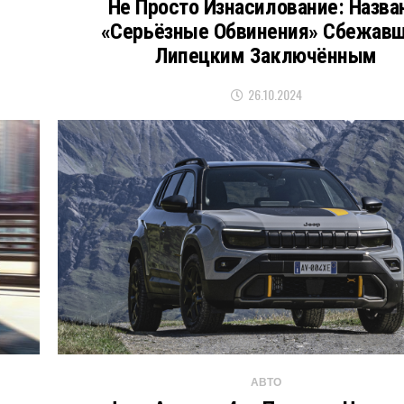
Не Просто Изнасилование: Назв
«серьёзные Обвинения» Сбежав
Липецким Заключённым
26.10.2024
АВТО