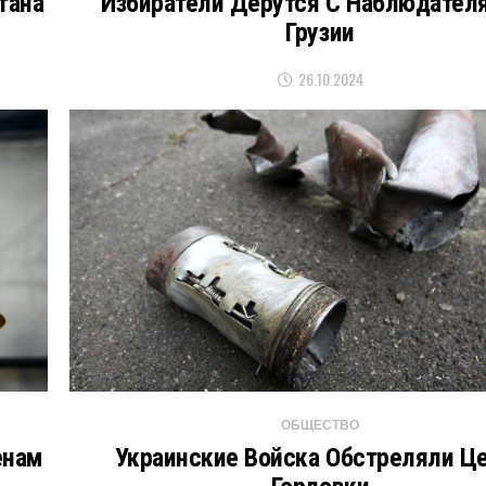
тана
Избиратели Дерутся С Наблюдател
Грузии
26.10.2024
ОБЩЕСТВО
енам
Украинские Войска Обстреляли Ц