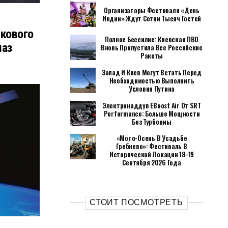
Организаторы Фестиваля «День
Индии» Ждут Сотни Тысяч Гостей
кового
Полное Бессилие: Киевская ПВО
лаз
Вновь Пропустила Все Российские
Ракеты
Запад И Киев Могут Встать Перед
Необходимостью Выполнить
Условия Путина
Электронаддув EBoost Air От SRT
Performance: Больше Мощности
Без Турбоямы
«Мото-Осень В Усадьбе
Гребнево»: Фестиваль В
Исторической Локации 18-19
Сентября 2026 Года
СТОИТ ПОСМОТРЕТЬ