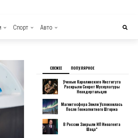
и
Спорт
Авто
СВЕЖЕЕ
ПОПУЛЯРНОЕ
Ученые Каролинского Института
Раскрыли Секрет Мускулатуры
Неандертальцев
Магнитосфера Земли Успокоилась
После Геомагнитного Шторма
В России Закрыли ИП Иноагента
Шаца*