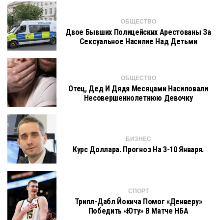
ОБЩЕСТВО
Двое Бывших Полицейских Арестованы За
Сексуальное Насилие Над Детьми
ОБЩЕСТВО
Отец, Дед И Дядя Месяцами Насиловали
Несовершеннолетнюю Девочку
БИЗНЕС
Курс Доллара. Прогноз На 3-10 Января.
СПОРТ
Трипл-Дабл Йокича Помог «Денверу»
Победить «Юту» В Матче НБА