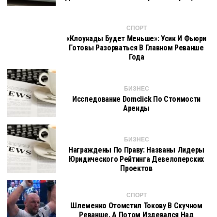
СПОРТ
«Клоунады Будет Меньше»: Усик И Фьюри
Готовы Разорваться В Главном Реванше
Года
БИЗНЕС
Исследование Domclick По Стоимости
Аренды
БИЗНЕС
Награждены По Праву: Названы Лидеры
Юридического Рейтинга Девелоперских
Проектов
СПОРТ
Шлеменко Отомстил Токову В Скучном
Реванше. А Потом Издевался Над