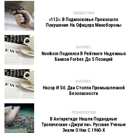
ОБЩЕСТВО
«112»: В Подмосковье Произошло
Покушение На Офицера Минобороны
БИЗНЕС
Novikom Поднялся В Рейтинге Надежных
Банков Forbes До 5 Позиций
БИЗНЕС
Hazop И Sil: Два Столпа Промышленной
Безопасности
ТЕХНОЛОГИИ
В Антарктиде Нашли Подводные
Тропические «джунгли»: Русские Ученые
Знали О Них С 1960-Х