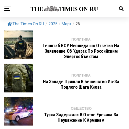
The Times On RU
/
2025
/
Март
/
26
ПОЛИТИКА
Генштаб ВСУ Неожиданно Ответил На
Заявление Об Ударах По Российским
Энергообъектам
ПОЛИТИКА
На Западе Пришли В Бешенство Из-За
Подлого Шага Киева
ОБЩЕСТВО
Турка Задержали В Отеле Еревана За
Неуважение К Армянам