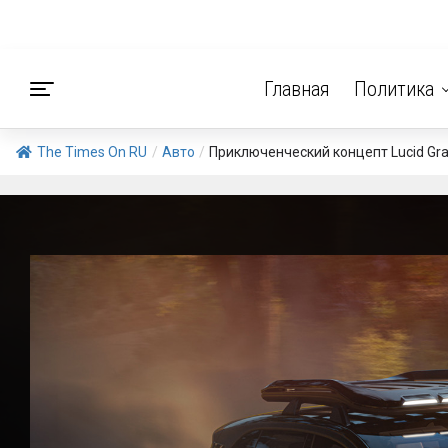
Главная
Политика
The Times On RU
/
Авто
/
Приключенческий концепт Lucid Grav