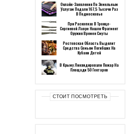
Онлайн-Заявления По Земельным
Услугам Подали 167,5 Тысячи Раз
В Подмосковье
При Раскопках В Троице-
Сергиевой Лавре Нашли Фрагмент
Оружия Времен Смуты
Ростовская Область Выделит
Средства Семьям Погибших На
Кубани Детей
В Крыму Ликвидировали Пожар На
Площади 50 Гектаров
СТОИТ ПОСМОТРЕТЬ