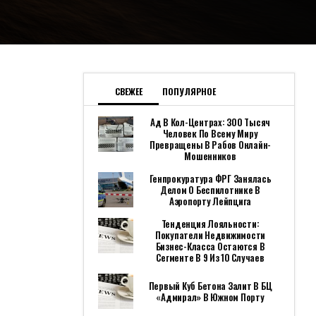
СВЕЖЕЕ
ПОПУЛЯРНОЕ
Ад В Кол-Центрах: 300 Тысяч
Человек По Всему Миру
Превращены В Рабов Онлайн-
Мошенников
Генпрокуратура ФРГ Занялась
Делом О Беспилотнике В
Аэропорту Лейпцига
Тенденция Лояльности:
Покупатели Недвижимости
Бизнес-Класса Остаются В
Сегменте В 9 Из 10 Случаев
Первый Куб Бетона Залит В БЦ
«Адмирал» В Южном Порту