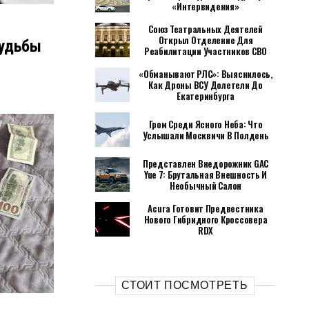
«Интервидения»
Союз Театральных Деятелей
Открыл Отделение Для
Судьбы
Реабилитации Участников СВО
«Обманывают РЛС»: Выяснилось,
Как Дроны ВСУ Долетели До
Екатеринбурга
Гром Среди Ясного Неба: Что
Услышали Москвичи В Полдень
Представлен Внедорожник GAC
Yue 7: Брутальная Внешность И
Необычный Салон
Acura Готовит Предвестника
Нового Гибридного Кроссовера
RDX
СТОИТ ПОСМОТРЕТЬ