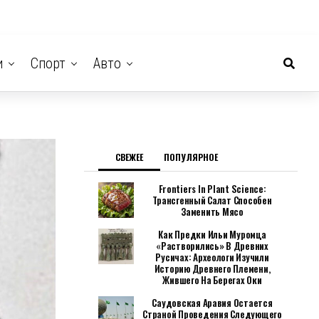
и
Спорт
Авто
СВЕЖЕЕ
ПОПУЛЯРНОЕ
Frontiers In Plant Science:
Трансгенный Салат Способен
Заменить Мясо
Как Предки Ильи Муромца
«растворились» В Древних
Русичах: Археологи Изучили
Историю Древнего Племени,
Жившего На Берегах Оки
Саудовская Аравия Остается
Страной Проведения Следующего