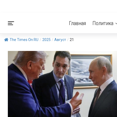
Главная
Политика
The Times On RU
/
2025
/
Август
/
21