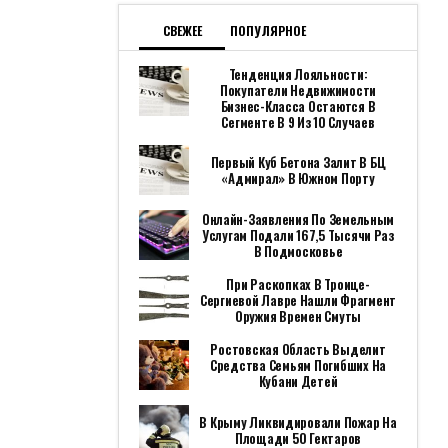
СВЕЖЕЕ
ПОПУЛЯРНОЕ
Тенденция Лояльности:
Покупатели Недвижимости
Бизнес-Класса Остаются В
Сегменте В 9 Из 10 Случаев
Первый Куб Бетона Залит В БЦ
«Адмирал» В Южном Порту
Онлайн-Заявления По Земельным
Услугам Подали 167,5 Тысячи Раз
В Подмосковье
При Раскопках В Троице-
Сергиевой Лавре Нашли Фрагмент
Оружия Времен Смуты
Ростовская Область Выделит
Средства Семьям Погибших На
Кубани Детей
В Крыму Ликвидировали Пожар На
Площади 50 Гектаров