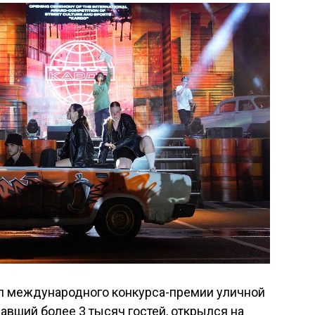
л международного конкурса-премии уличной
авший более 3 тысяч гостей, открылся на