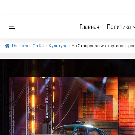
Главная
Политика
The Times On RU
/
Культура
/
На Ставрополье стартовал гра