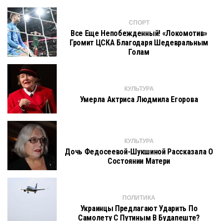
СПОРТ
Все Еще Непобежденный! «Локомотив»
Громит ЦСКА Благодаря Шедевральным
Голам
КУЛЬТУРА
Умерла Актриса Людмила Егорова
КУЛЬТУРА
Дочь Федосеевой-Шукшиной Рассказала О
Состоянии Матери
ПОЛИТИКА
Украинцы Предлагают Ударить По
Самолету С Путиным В Будапеште?