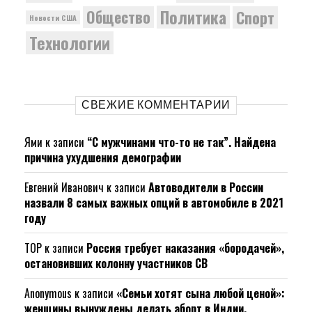
Политика
Общество
Спорт
Новости США
Технологии
СВЕЖИЕ КОММЕНТАРИИ
Ями
к записи
“С мужчинами что-то не так”. Найдена
причина ухудшения демографии
Евгений Иванович
к записи
Автоводители в России
назвали 8 самых важных опций в автомобиле в 2021
году
ТОР
к записи
Россия требует наказания «бородачей»,
остановивших колонну участников СВ
Anonymous
к записи
«Семьи хотят сына любой ценой»:
женщины вынуждены делать аборт в Индии.