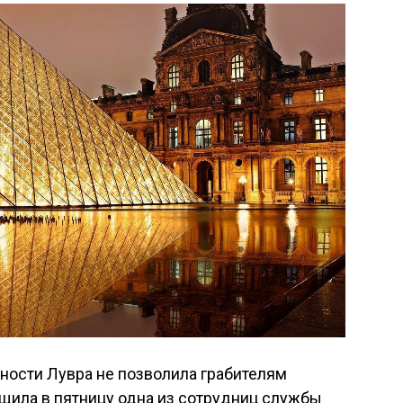
ности Лувра не позволила грабителям
общила в пятницу одна из сотрудниц службы