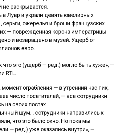
й не раскрывается.
ь в Лувр и украли девять ювелирных
, серьги, ожерелья и броши французских
 них — поврежденная корона императрицы
ено и возвращено в музей. Ущерб от
ллионов евро.
ак что это (ущерб — ред.) могло быть хуже», —
и RTL.
 момент ограбления — в утренний час пик,
шее число посетителей, — все сотрудники
 на своих постах.
бычный шум… сотрудники направились к
яли, что это было окно. Но пока мы
ели — ред.) уже оказались внутри», —