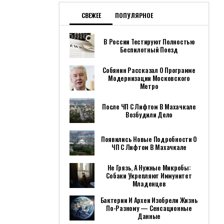
СВЕЖЕЕ
ПОПУЛЯРНОЕ
В России Тестируют Полностью
Беспилотный Поезд
Собянин Рассказал О Программе
Модернизации Московского
Метро
После ЧП С Лифтом В Махачкале
Возбудили Дело
Появились Новые Подробности О
ЧП С Лифтом В Махачкале
Не Грязь, А Нужные Микробы:
Собаки Укрепляют Иммунитет
Младенцев
Бактерии И Археи Изобрели Жизнь
По-Разному — Сенсационные
Данные