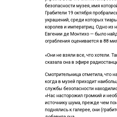
безопасности музея, имя которо
Грабители 19 октября пробралис
украшений, среди которых тиары
королев и императриц. Одно из
Евгении де Монтихо — было найд
ограбления оценивается в 88 ми
«Они не взяли все, что хотели. Т
сказала она в эфире радиостанци
Смотрительница отметила, что на
когда в музей приходит наиболь
службы безопасности находились
«Нас насторожил громкий и нео
источнику шума, прежде чем пон
поднялись к галерее, они (грабит
добавила она.