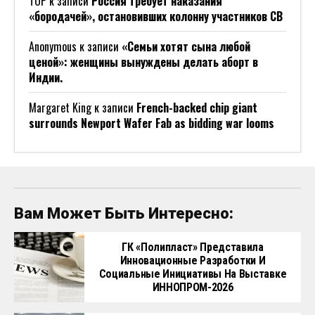
ТОР
к записи
Россия требует наказания
«бородачей», остановивших колонну участников СВ
Anonymous
к записи
«Семьи хотят сына любой
ценой»: женщины вынуждены делать аборт в
Индии.
Margaret King
к записи
French-backed chip giant
surrounds Newport Wafer Fab as bidding war looms
Вам Может Быть Интересно:
ГК «Полипласт» Представила
Инновационные Разработки И
Социальные Инициативы На Выставке
ИННОПРОМ-2026