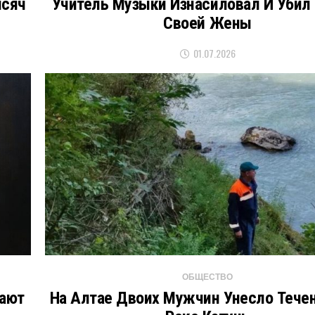
ысяч
Учитель Музыки Изнасиловал И Убил
Своей Жены
01.07.2026
ОБЩЕСТВО
вают
На Алтае Двоих Мужчин Унесло Тече