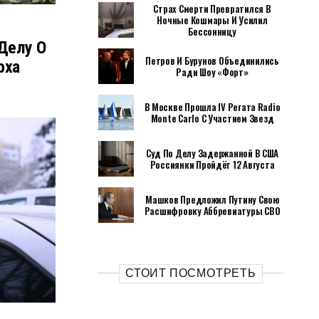
Страх Смерти Превратился В
Ночные Кошмары И Усилил
Бессонницу
Делу О
Петров И Бурунов Объединились
рха
Ради Шоу «Форт»
В Москве Прошла IV Регата Radio
Monte Carlo С Участием Звезд
Суд По Делу Задержанной В США
Россиянки Пройдёт 12 Августа
Машков Предложил Путину Свою
Расшифровку Аббревиатуры СВО
СТОИТ ПОСМОТРЕТЬ