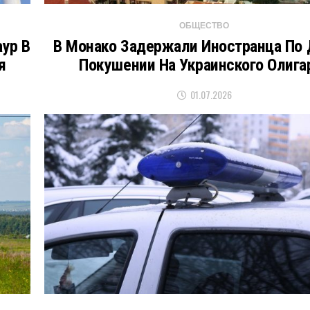
ОБЩЕСТВО
ур В
В Монако Задержали Иностранца По 
я
Покушении На Украинского Олига
01.07.2026