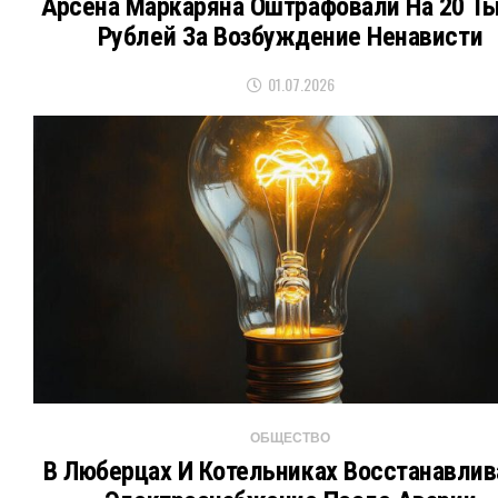
Арсена Маркаряна Оштрафовали На 20 Т
Рублей За Возбуждение Ненависти
01.07.2026
ОБЩЕСТВО
В Люберцах И Котельниках Восстанавли