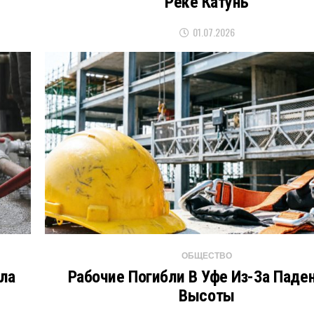
Реке Катунь
01.07.2026
ОБЩЕСТВО
ла
Рабочие Погибли В Уфе Из-За Паде
Высоты