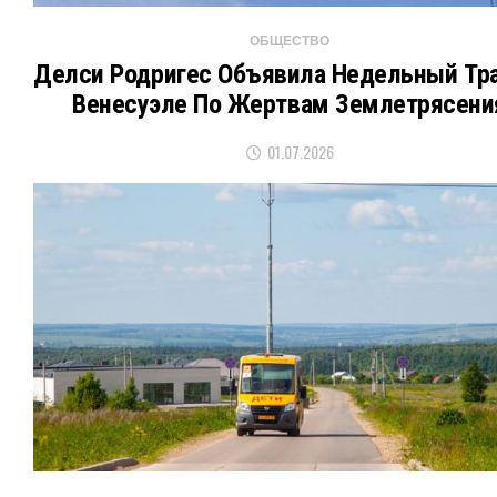
ОБЩЕСТВО
Делси Родригес Объявила Недельный Тра
Венесуэле По Жертвам Землетрясени
01.07.2026