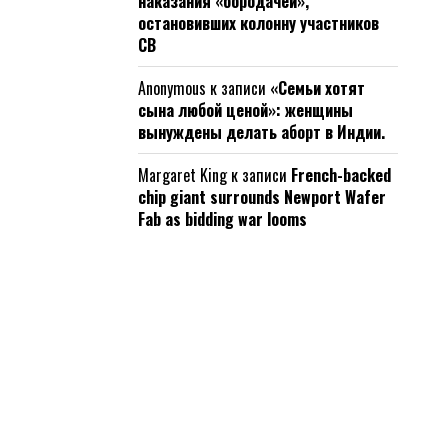
наказания «бородачей»,
остановивших колонну участников
СВ
Anonymous
к записи
«Семьи хотят
сына любой ценой»: женщины
вынуждены делать аборт в Индии.
Margaret King
к записи
French-backed
chip giant surrounds Newport Wafer
Fab as bidding war looms