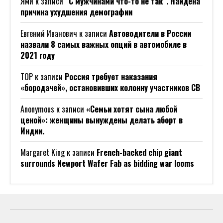
Ями
к записи
“С мужчинами что-то не так”. Найдена
причина ухудшения демографии
Евгений Иванович
к записи
Автоводители в России
назвали 8 самых важных опций в автомобиле в
2021 году
ТОР
к записи
Россия требует наказания
«бородачей», остановивших колонну участников СВ
Anonymous
к записи
«Семьи хотят сына любой
ценой»: женщины вынуждены делать аборт в
Индии.
Margaret King
к записи
French-backed chip giant
surrounds Newport Wafer Fab as bidding war looms