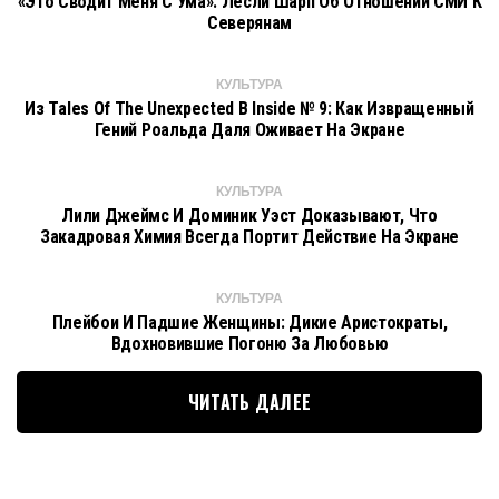
«Это Сводит Меня С Ума»: Лесли Шарп Об Отношении СМИ К
Северянам
КУЛЬТУРА
Из Tales Of The Unexpected В Inside № 9: Как Извращенный
Гений Роальда Даля Оживает На Экране
КУЛЬТУРА
Лили Джеймс И Доминик Уэст Доказывают, Что
Закадровая Химия Всегда Портит Действие На Экране
КУЛЬТУРА
Плейбои И Падшие Женщины: Дикие Аристократы,
Вдохновившие Погоню За Любовью
ЧИТАТЬ ДАЛЕЕ