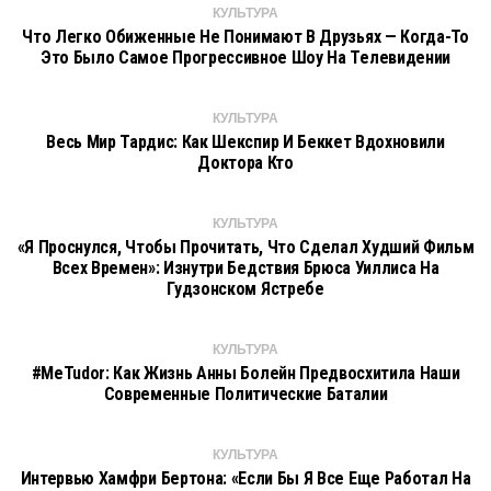
КУЛЬТУРА
Что Легко Обиженные Не Понимают В Друзьях — Когда-То
Это Было Самое Прогрессивное Шоу На Телевидении
КУЛЬТУРА
Весь Мир Тардис: Как Шекспир И Беккет Вдохновили
Доктора Кто
КУЛЬТУРА
«Я Проснулся, Чтобы Прочитать, Что Сделал Худший Фильм
Всех Времен»: Изнутри Бедствия Брюса Уиллиса На
Гудзонском Ястребе
КУЛЬТУРА
#MeTudor: Как Жизнь Анны Болейн Предвосхитила Наши
Современные Политические Баталии
КУЛЬТУРА
Интервью Хамфри Бертона: «Если Бы Я Все Еще Работал На