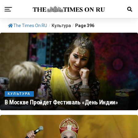
The Times On RU
/
Культура
/
Page 396
КУЛЬТУРА
В Москве Пройдет Фестиваль «День Индии»