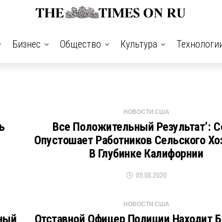
Бизнес
Общество
Культура
Технологи
НОВОСТИ США
ь
Все Положительный Результат’: C
Опустошает Работников Сельского Хо
В Глубинке Калифорнии
09.08.2020
НОВОСТИ США
ный
Отставной Офицер Полиции Находит Б