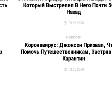
сть
Который Выстрелил В Него Почти 5
Назад
09.08.2020
НОВОСТИ
Коронавирус: Джонсон Призвал, Ч
р
Помочь Путешественникам, Застря
Карантин
09.08.2020
т