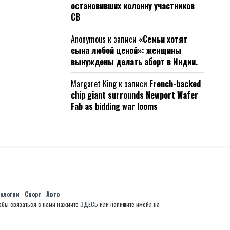
остановивших колонну участников
СВ
Anonymous
к записи
«Семьи хотят
сына любой ценой»: женщины
вынуждены делать аборт в Индии.
Margaret King
к записи
French-backed
chip giant surrounds Newport Wafer
Fab as bidding war looms
нологии
Спорт
Авто
обы связаться с нами нажмите
ЗДЕСЬ
или напишите имейл на