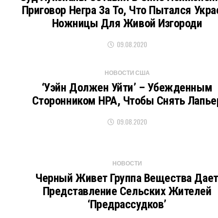
Приговор Негра За То, Что Пытался Укра
Ножницы Для Живой Изгороди
09.08.2020
НОВОСТИ США
‘Уэйн Должен Уйти’ – Убежденным
Сторонником НРА, Чтобы Снять Лапье
09.08.2020
НОВОСТИ
Черный Живет Группа Вещества Дае
Представление Сельских Жителей
‘предрассудков’