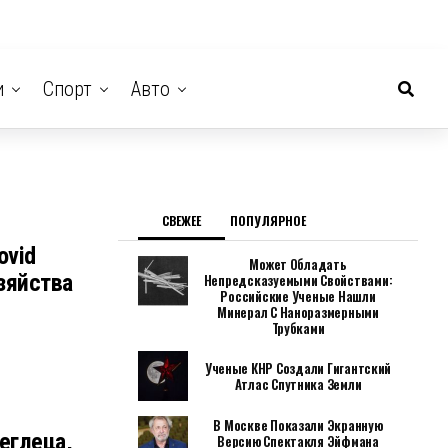
и
Спорт
Авто
СВЕЖЕЕ
ПОПУЛЯРНОЕ
ovid
Может Обладать
зяйства
Непредсказуемыми Свойствами:
Российские Ученые Нашли
Минерал С Наноразмерными
Трубками
Ученые КНР Создали Гигантский
Атлас Спутника Земли
В Москве Показали Экранную
еглеца,
Версию Спектакля Эйфмана