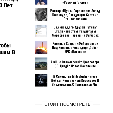
«Русский Гамлет»
0 Лет
Ректор «Щуки» Перечислил Звезд
Голливуда, Следующих Системе
Станиславского
Одиннадцать Друзей Путина:
Стали Известны Результаты
Жеребьевки Партий На Выборах
Раскрыт Секрет «фейерверка»
тобы
Над Киевом: «Искандер» Добил
вшим В
ЗРК «Пэтриот»
Audi Не Откажется От Кроссовера
Q8: Грядёт Новое Поколение
В Семейство Mitsubishi Pajero
Войдут Компактный Кроссовер И
Внедорожник С Приставкой Mini
СТОИТ ПОСМОТРЕТЬ