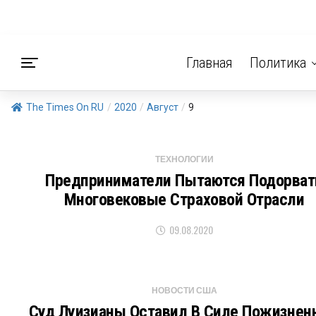
Главная
Политика
The Times On RU
/
2020
/
Август
/
9
ТЕХНОЛОГИИ
Предприниматели Пытаются Подорват
Многовековые Страховой Отрасли
09.08.2020
НОВОСТИ США
Суд Луизианы Оставил В Силе Пожизнен