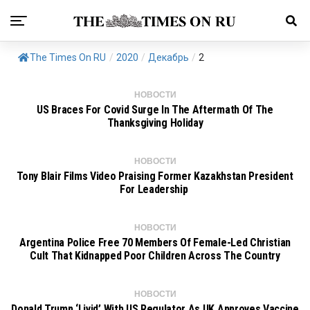
The Times On RU
/
2020
/
Декабрь
/
2
НОВОСТИ
US Braces For Covid Surge In The Aftermath Of The
Thanksgiving Holiday
НОВОСТИ
Tony Blair Films Video Praising Former Kazakhstan President
For Leadership
НОВОСТИ
Argentina Police Free 70 Members Of Female-Led Christian
Cult That Kidnapped Poor Children Across The Country
НОВОСТИ
Donald Trump ‘livid’ With US Regulator As UK Approves Vaccine