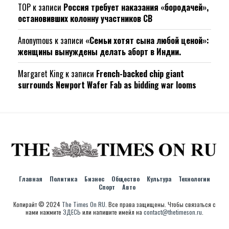
ТОР
к записи
Россия требует наказания «бородачей»,
остановивших колонну участников СВ
Anonymous
к записи
«Семьи хотят сына любой ценой»:
женщины вынуждены делать аборт в Индии.
Margaret King
к записи
French-backed chip giant
surrounds Newport Wafer Fab as bidding war looms
Главная
Политика
Бизнес
Общество
Культура
Технологии
Спорт
Авто
Копирайт © 2024
The Times On RU
. Все права защищены. Чтобы связаться с
нами нажмите
ЗДЕСЬ
или напишите имейл на
contact@thetimeson.ru
.