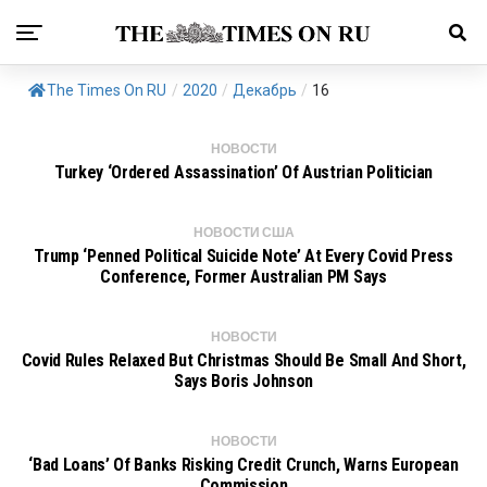
The Times On RU
/
2020
/
Декабрь
/
16
НОВОСТИ
Turkey ‘ordered Assassination’ Of Austrian Politician
НОВОСТИ США
Trump ‘penned Political Suicide Note’ At Every Covid Press
Conference, Former Australian PM Says
НОВОСТИ
Covid Rules Relaxed But Christmas Should Be Small And Short,
Says Boris Johnson
НОВОСТИ
‘Bad Loans’ Of Banks Risking Credit Crunch, Warns European
Commission