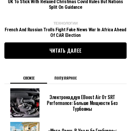
UK To Stick With Relaxed Christmas Covid Rules But Nations
Split On Guidance
ТЕХНОЛОГИИ
French And Russian Trolls Fight Fake News War In Africa Ahead
Of CAR Election
ЧИТАТЬ ДАЛЕЕ
СВЕЖЕЕ
ПОПУЛЯРНОЕ
Электронаддув EBoost Air От SRT
Performance: Больше Мощности Без
Турбоямы
«Мото-Осень В Усадьбе Гребнево»: