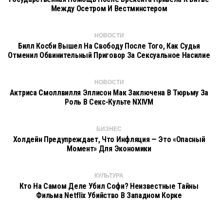
Между Осетром И Вестминстером
НОВОСТИ
Билл Косби Вышел На Свободу После Того, Как Судья
Отменил Обвинительный Приговор За Сексуальное Насилие
НОВОСТИ
Актриса Смоллвилля Эллисон Мак Заключена В Тюрьму За
Роль В Секс-Культе NXIVM
БИЗНЕС
Холдейн Предупреждает, Что Инфляция — Это «опасный
Момент» Для Экономики
КУЛЬТУРА
Кто На Самом Деле Убил Софи? Неизвестные Тайны
Фильма Netflix Убийство В Западном Корке