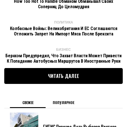
How Too Hot To Handle Обманом Обманывал Своих
Соперниц До Целомудрия
ПОЛИТИКА
Колбасные Войны: Великобритания И ЕС Соглашаются
Отложить Запрет На Импорт Мяса После Брексита
БИЗНЕС
Бернхэм Предупредил, Что Захват Власти Может Привести
К Попаданию Автобусных Маршрутов В Иностранные Руки
ЧИТАТЬ ДАЛЕЕ
СВЕЖЕЕ
ПОПУЛЯРНОЕ
ГИТИС Перенес Дату Выборов Ректора