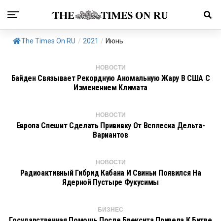
The Times On RU
/
2021
/
Июнь
НОВОСТИ
Байден Связывает Рекордную Аномальную Жару В США С
Изменением Климата
НОВОСТИ
Европа Спешит Сделать Прививку От Всплеска Дельта-
Вариантов
НОВОСТИ
Радиоактивный Гибрид Кабана И Свиньи Появился На
Ядерной Пустыре Фукусимы
БИЗНЕС
Государственная Помощь После Брексита Привела К Битве